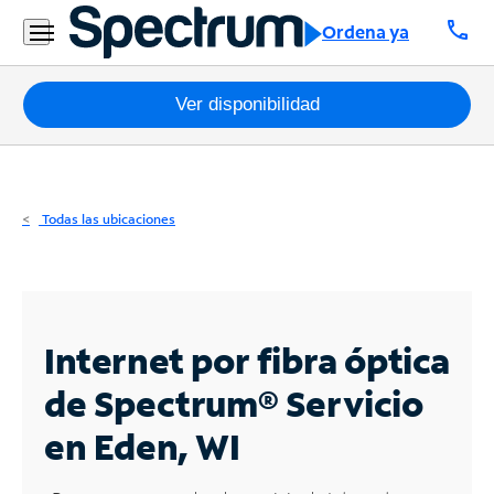
Residencial
call
Ordena ya
Business
Paquetes
Ver disponibilidad
Internet
TV
Todas las ubicaciones
Móvil
Teléfono
Residencial
Internet por fibra óptica
Business
de Spectrum®
Servicio
en Eden, WI
Contáctanos
Inglés