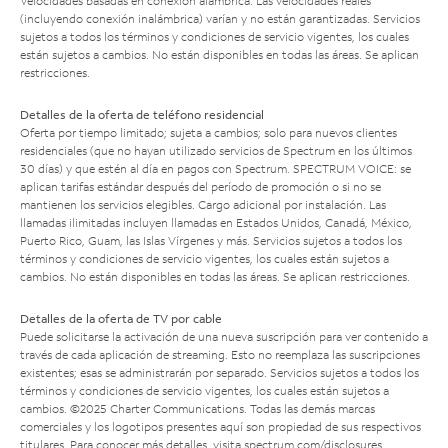
Velocidades basadas en conexión alámbrica. Las velocidades reales
(incluyendo conexión inalámbrica) varían y no están garantizadas. Servicios
sujetos a todos los términos y condiciones de servicio vigentes, los cuales
están sujetos a cambios. No están disponibles en todas las áreas. Se aplican
restricciones.
Detalles de la oferta de teléfono residencial
Oferta por tiempo limitado; sujeta a cambios; solo para nuevos clientes
residenciales (que no hayan utilizado servicios de Spectrum en los últimos
30 días) y que estén al día en pagos con Spectrum. SPECTRUM VOICE: se
aplican tarifas estándar después del período de promoción o si no se
mantienen los servicios elegibles. Cargo adicional por instalación. Las
llamadas ilimitadas incluyen llamadas en Estados Unidos, Canadá, México,
Puerto Rico, Guam, las Islas Vírgenes y más. Servicios sujetos a todos los
términos y condiciones de servicio vigentes, los cuales están sujetos a
cambios. No están disponibles en todas las áreas. Se aplican restricciones.
Detalles de la oferta de TV por cable
Puede solicitarse la activación de una nueva suscripción para ver contenido a
través de cada aplicación de streaming. Esto no reemplaza las suscripciones
existentes; esas se administrarán por separado. Servicios sujetos a todos los
términos y condiciones de servicio vigentes, los cuales están sujetos a
cambios. ©2025 Charter Communications. Todas las demás marcas
comerciales y los logotipos presentes aquí son propiedad de sus respectivos
titulares. Para conocer más detalles, visita
spectrum.com/disclosures
.