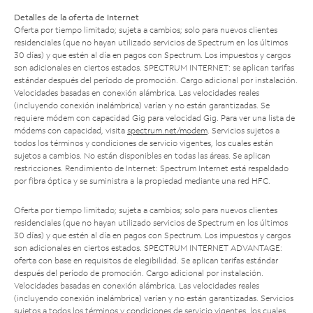
Detalles de la oferta de Internet
Oferta por tiempo limitado; sujeta a cambios; solo para nuevos clientes
residenciales (que no hayan utilizado servicios de Spectrum en los últimos
30 días) y que estén al día en pagos con Spectrum. Los impuestos y cargos
son adicionales en ciertos estados. SPECTRUM INTERNET: se aplican tarifas
estándar después del período de promoción. Cargo adicional por instalación.
Velocidades basadas en conexión alámbrica. Las velocidades reales
(incluyendo conexión inalámbrica) varían y no están garantizadas. Se
requiere módem con capacidad Gig para velocidad Gig. Para ver una lista de
módems con capacidad, visita
spectrum.net/modem
. Servicios sujetos a
todos los términos y condiciones de servicio vigentes, los cuales están
sujetos a cambios. No están disponibles en todas las áreas. Se aplican
restricciones. Rendimiento de Internet: Spectrum Internet está respaldado
por fibra óptica y se suministra a la propiedad mediante una red HFC.
Oferta por tiempo limitado; sujeta a cambios; solo para nuevos clientes
residenciales (que no hayan utilizado servicios de Spectrum en los últimos
30 días) y que estén al día en pagos con Spectrum. Los impuestos y cargos
son adicionales en ciertos estados. SPECTRUM INTERNET ADVANTAGE:
oferta con base en requisitos de elegibilidad. Se aplican tarifas estándar
después del período de promoción. Cargo adicional por instalación.
Velocidades basadas en conexión alámbrica. Las velocidades reales
(incluyendo conexión inalámbrica) varían y no están garantizadas. Servicios
sujetos a todos los términos y condiciones de servicio vigentes, los cuales