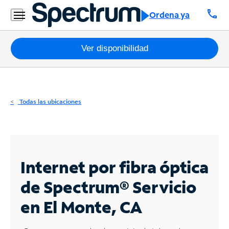
Residencial
call
Ordena ya
Business
Paquetes
Ver disponibilidad
Internet
TV
Todas las ubicaciones
Móvil
Teléfono
Residencial
Internet por fibra óptica
Business
de Spectrum®
Servicio
en El Monte, CA
Contáctanos
Inglés