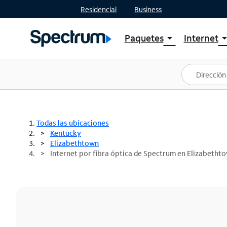
Residencial
Business
Paquetes
Internet
arrow_drop_down
arrow_drop
Ver paquetes
Spectr
Spectrum One
Planes
Mejores ofertas
Spectr
Ofertas en tu área
Intern
Todas las ubicaciones
Kentucky
Elizabethtown
Internet por fibra óptica de Spectrum en Elizabetht