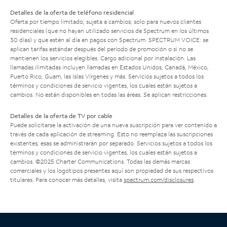
Detalles de la oferta de teléfono residencial
Oferta por tiempo limitado; sujeta a cambios; solo para nuevos clientes
residenciales (que no hayan utilizado servicios de Spectrum en los últimos
30 días) y que estén al día en pagos con Spectrum. SPECTRUM VOICE: se
aplican tarifas estándar después del período de promoción o si no se
mantienen los servicios elegibles. Cargo adicional por instalación. Las
llamadas ilimitadas incluyen llamadas en Estados Unidos, Canadá, México,
Puerto Rico, Guam, las Islas Vírgenes y más. Servicios sujetos a todos los
términos y condiciones de servicio vigentes, los cuales están sujetos a
cambios. No están disponibles en todas las áreas. Se aplican restricciones.
Detalles de la oferta de TV por cable
Puede solicitarse la activación de una nueva suscripción para ver contenido a
través de cada aplicación de streaming. Esto no reemplaza las suscripciones
existentes; esas se administrarán por separado. Servicios sujetos a todos los
términos y condiciones de servicio vigentes, los cuales están sujetos a
cambios. ©2025 Charter Communications. Todas las demás marcas
comerciales y los logotipos presentes aquí son propiedad de sus respectivos
titulares. Para conocer más detalles, visita
spectrum.com/disclosures
.