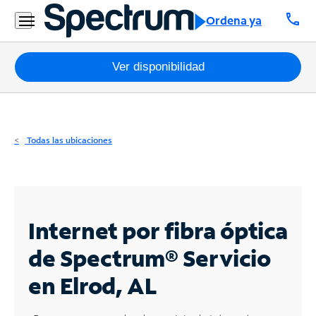
Residencial
call
Ordena ya
Business
Paquetes
Ver disponibilidad
Internet
TV
Todas las ubicaciones
Móvil
Teléfono
Residencial
Internet por fibra óptica
Business
de Spectrum®
Servicio
en Elrod, AL
Contáctanos
Inglés