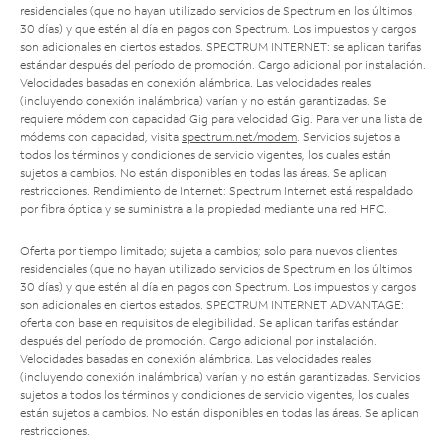
residenciales (que no hayan utilizado servicios de Spectrum en los últimos
30 días) y que estén al día en pagos con Spectrum. Los impuestos y cargos
son adicionales en ciertos estados. SPECTRUM INTERNET: se aplican tarifas
estándar después del período de promoción. Cargo adicional por instalación.
Velocidades basadas en conexión alámbrica. Las velocidades reales
(incluyendo conexión inalámbrica) varían y no están garantizadas. Se
requiere módem con capacidad Gig para velocidad Gig. Para ver una lista de
módems con capacidad, visita
spectrum.net/modem
. Servicios sujetos a
todos los términos y condiciones de servicio vigentes, los cuales están
sujetos a cambios. No están disponibles en todas las áreas. Se aplican
restricciones. Rendimiento de Internet: Spectrum Internet está respaldado
por fibra óptica y se suministra a la propiedad mediante una red HFC.
Oferta por tiempo limitado; sujeta a cambios; solo para nuevos clientes
residenciales (que no hayan utilizado servicios de Spectrum en los últimos
30 días) y que estén al día en pagos con Spectrum. Los impuestos y cargos
son adicionales en ciertos estados. SPECTRUM INTERNET ADVANTAGE:
oferta con base en requisitos de elegibilidad. Se aplican tarifas estándar
después del período de promoción. Cargo adicional por instalación.
Velocidades basadas en conexión alámbrica. Las velocidades reales
(incluyendo conexión inalámbrica) varían y no están garantizadas. Servicios
sujetos a todos los términos y condiciones de servicio vigentes, los cuales
están sujetos a cambios. No están disponibles en todas las áreas. Se aplican
restricciones.