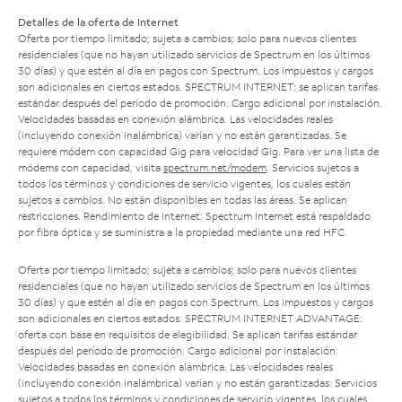
Detalles de la oferta de Internet
Oferta por tiempo limitado; sujeta a cambios; solo para nuevos clientes
residenciales (que no hayan utilizado servicios de Spectrum en los últimos
30 días) y que estén al día en pagos con Spectrum. Los impuestos y cargos
son adicionales en ciertos estados. SPECTRUM INTERNET: se aplican tarifas
estándar después del período de promoción. Cargo adicional por instalación.
Velocidades basadas en conexión alámbrica. Las velocidades reales
(incluyendo conexión inalámbrica) varían y no están garantizadas. Se
requiere módem con capacidad Gig para velocidad Gig. Para ver una lista de
módems con capacidad, visita
spectrum.net/modem
. Servicios sujetos a
todos los términos y condiciones de servicio vigentes, los cuales están
sujetos a cambios. No están disponibles en todas las áreas. Se aplican
restricciones. Rendimiento de Internet: Spectrum Internet está respaldado
por fibra óptica y se suministra a la propiedad mediante una red HFC.
Oferta por tiempo limitado; sujeta a cambios; solo para nuevos clientes
residenciales (que no hayan utilizado servicios de Spectrum en los últimos
30 días) y que estén al día en pagos con Spectrum. Los impuestos y cargos
son adicionales en ciertos estados. SPECTRUM INTERNET ADVANTAGE:
oferta con base en requisitos de elegibilidad. Se aplican tarifas estándar
después del período de promoción. Cargo adicional por instalación.
Velocidades basadas en conexión alámbrica. Las velocidades reales
(incluyendo conexión inalámbrica) varían y no están garantizadas. Servicios
sujetos a todos los términos y condiciones de servicio vigentes, los cuales