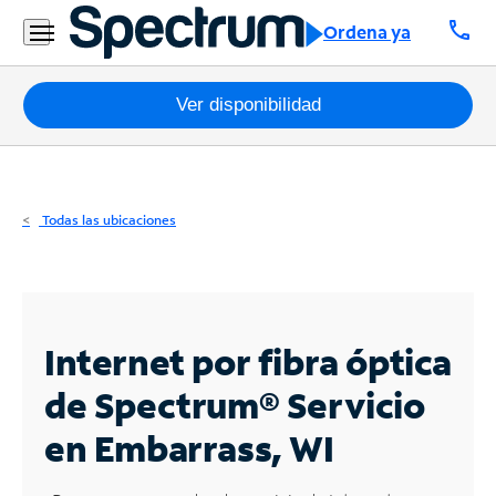
Residencial
call
Ordena ya
Business
Paquetes
Ver disponibilidad
Internet
TV
Todas las ubicaciones
Móvil
Teléfono
Residencial
Internet por fibra óptica
Business
de Spectrum®
Servicio
en Embarrass, WI
Contáctanos
Inglés