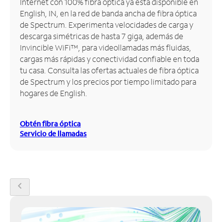
Internet con 100% fibra óptica ya está disponible en
English, IN, en la red de banda ancha de fibra óptica
Administrar
de Spectrum. Experimenta velocidades de carga y
cuenta
descarga simétricas de hasta 7 giga, además de
Encuentra
Invincible WiFi™, para videollamadas más fluidas,
una
cargas más rápidas y conectividad confiable en toda
tienda
tu casa. Consulta las ofertas actuales de fibra óptica
de Spectrum y los precios por tiempo limitado para
hogares de English.
Obtén fibra óptica
Servicio de llamadas
chevron_left