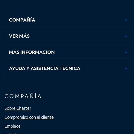
Facebook,
Instagram,
Youtube,
X,
se
se
se
se
COMPAÑÍA
abre
abre
abre
abre
en
en
en
en
una
una
una
una
VER MÁS
pestaña
pestaña
pestaña
pestaña
nueva
nueva
nueva
nueva
MÁS INFORMACIÓN
AYUDA Y ASISTENCIA TÉCNICA
COMPAÑÍA
Sobre Charter
Compromiso con el cliente
Empleos