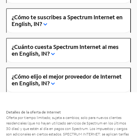
¿Cómo te suscribes a Spectrum Internet en
English, IN?
¿Cuánto cuesta Spectrum Internet al mes
en English, IN?
¿Cómo elijo el mejor proveedor de Internet
en English, IN?
Detalles de la oferta de Internet
Oferta por tiempo limitado; sujeta a cambios; solo para nuevos clientes
residenciales (que no hayan utilizado servicios de Spectrum en los últimos
30 días) y que estén al día en pagos con Spectrum. Los impuestos y cargos
son adicionales en ciertos estados. SPECTRUM INTERNET: se aplican tarifas