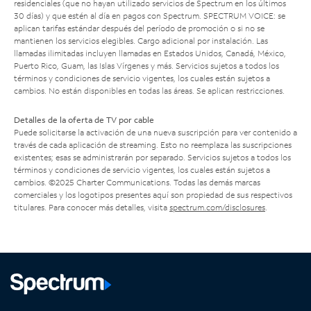
residenciales (que no hayan utilizado servicios de Spectrum en los últimos
30 días) y que estén al día en pagos con Spectrum. SPECTRUM VOICE: se
aplican tarifas estándar después del período de promoción o si no se
mantienen los servicios elegibles. Cargo adicional por instalación. Las
llamadas ilimitadas incluyen llamadas en Estados Unidos, Canadá, México,
Puerto Rico, Guam, las Islas Vírgenes y más. Servicios sujetos a todos los
términos y condiciones de servicio vigentes, los cuales están sujetos a
cambios. No están disponibles en todas las áreas. Se aplican restricciones.
Detalles de la oferta de TV por cable
Puede solicitarse la activación de una nueva suscripción para ver contenido a
través de cada aplicación de streaming. Esto no reemplaza las suscripciones
existentes; esas se administrarán por separado. Servicios sujetos a todos los
términos y condiciones de servicio vigentes, los cuales están sujetos a
cambios. ©2025 Charter Communications. Todas las demás marcas
comerciales y los logotipos presentes aquí son propiedad de sus respectivos
titulares. Para conocer más detalles, visita
spectrum.com/disclosures
.