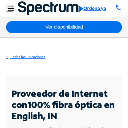
Residencial
call
Ordena ya
Business
Paquetes
Ver disponibilidad
Internet
TV
Todas las ubicaciones
Móvil
Teléfono
Residencial
Proveedor de Internet
Business
con
100% fibra óptica en
English, IN
Contáctanos
Inglés