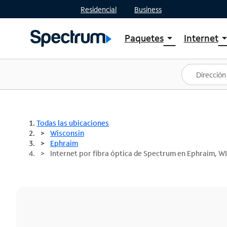
Residencial
Business
Paquetes
Internet
arrow_drop_down
arrow_drop
Ver paquetes
Spectr
Spectrum One
Planes
Mejores ofertas
Spectr
Ofertas en tu área
Intern
Todas las ubicaciones
Wisconsin
Ephraim
Internet por fibra óptica de Spectrum en Ephraim, WI