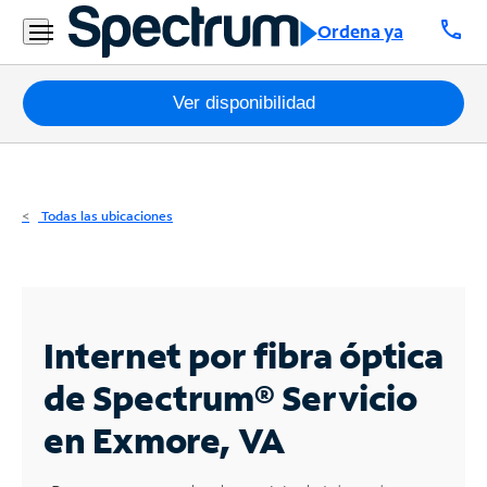
Residencial
call
Ordena ya
Business
Paquetes
Ver disponibilidad
Internet
TV
Todas las ubicaciones
Móvil
Teléfono
Residencial
Internet por fibra óptica
Business
de Spectrum®
Servicio
en Exmore, VA
Contáctanos
Inglés