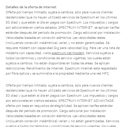
Detalles de la oferta de Internet
Oferta por tiempo limitado; sujeta a cambios; solo para nuevos clientes
residenciales (que no hayan utilizado servicios de Spectrum en los últimos
30 días) y que estén al día en pagos con Spectrum. Los impuestos y cargos
son adicionales en ciertos estados. SPECTRUM INTERNET: se aplican tarifas
estándar después del período de promoción. Cargo adicional por instalación.
Velocidades basadas en conexión alámbrica. Las velocidades reales
(incluyendo conexión inalámbrica) varían y no están garantizadas. Se
requiere módem con capacidad Gig para velocidad Gig. Para ver una lista de
módems con capacidad, visita
spectrum.net/modem
. Servicios sujetos a
todos los términos y condiciones de servicio vigentes, los cuales están
sujetos a cambios. No están disponibles en todas las áreas. Se aplican
restricciones. Rendimiento de Internet: Spectrum Internet está respaldado
por fibra óptica y se suministra a la propiedad mediante una red HFC.
Oferta por tiempo limitado; sujeta a cambios; solo para nuevos clientes
residenciales (que no hayan utilizado servicios de Spectrum en los últimos
30 días) y que estén al día en pagos con Spectrum. Los impuestos y cargos
son adicionales en ciertos estados. SPECTRUM INTERNET ADVANTAGE:
oferta con base en requisitos de elegibilidad. Se aplican tarifas estándar
después del período de promoción. Cargo adicional por instalación.
Velocidades basadas en conexión alámbrica. Las velocidades reales
(incluyendo conexión inalámbrica) varían y no están garantizadas. Servicios
sujetos a todos los términos y condiciones de servicio vigentes, los cuales