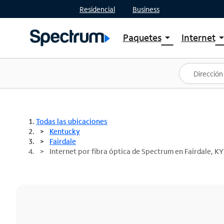
Residencial
Business
Paquetes
Internet
arrow_drop_down
arrow_drop
Ver paquetes
Spectr
Spectrum One
Planes
Mejores ofertas
Spectr
Ofertas en tu área
Intern
Todas las ubicaciones
Kentucky
Fairdale
Internet por fibra óptica de Spectrum en Fairdale, KY