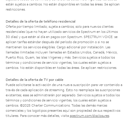
están sujetos a cambios. No están disponibles en todas las áreas. Se aplican
restricciones.
Detalles de la oferta de teléfono residencial
Oferta por tiempo limitado; sujeta a cambios; solo para nuevos clientes
residenciales (que no hayan utilizado servicios de Spectrum en los últimos
30 días) y que estén al día en pagos con Spectrum. SPECTRUM VOICE: se
aplican tarifas estándar después del período de promoción o si no se
mantienen los servicios elegibles. Cargo adicional por instalación. Las
llamadas ilimitadas incluyen llamadas en Estados Unidos, Canadá, México,
Puerto Rico, Guam, las Islas Vírgenes y más. Servicios sujetos a todos los
términos y condiciones de servicio vigentes, los cuales están sujetos a
cambios. No están disponibles en todas las áreas. Se aplican restricciones.
Detalles de la oferta de TV por cable
Puede solicitarse la activación de una nueva suscripción para ver contenido a
través de cada aplicación de streaming. Esto no reemplaza las suscripciones
existentes; esas se administrarán por separado. Servicios sujetos a todos los
términos y condiciones de servicio vigentes, los cuales están sujetos a
cambios. ©2025 Charter Communications. Todas las demás marcas
comerciales y los logotipos presentes aquí son propiedad de sus respectivos
titulares. Para conocer más detalles, visita
spectrum.com/disclosures
.