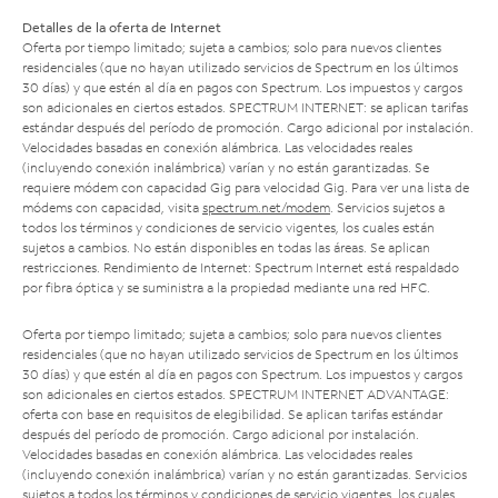
Detalles de la oferta de Internet
Oferta por tiempo limitado; sujeta a cambios; solo para nuevos clientes
residenciales (que no hayan utilizado servicios de Spectrum en los últimos
30 días) y que estén al día en pagos con Spectrum. Los impuestos y cargos
son adicionales en ciertos estados. SPECTRUM INTERNET: se aplican tarifas
estándar después del período de promoción. Cargo adicional por instalación.
Velocidades basadas en conexión alámbrica. Las velocidades reales
(incluyendo conexión inalámbrica) varían y no están garantizadas. Se
requiere módem con capacidad Gig para velocidad Gig. Para ver una lista de
módems con capacidad, visita
spectrum.net/modem
. Servicios sujetos a
todos los términos y condiciones de servicio vigentes, los cuales están
sujetos a cambios. No están disponibles en todas las áreas. Se aplican
restricciones. Rendimiento de Internet: Spectrum Internet está respaldado
por fibra óptica y se suministra a la propiedad mediante una red HFC.
Oferta por tiempo limitado; sujeta a cambios; solo para nuevos clientes
residenciales (que no hayan utilizado servicios de Spectrum en los últimos
30 días) y que estén al día en pagos con Spectrum. Los impuestos y cargos
son adicionales en ciertos estados. SPECTRUM INTERNET ADVANTAGE:
oferta con base en requisitos de elegibilidad. Se aplican tarifas estándar
después del período de promoción. Cargo adicional por instalación.
Velocidades basadas en conexión alámbrica. Las velocidades reales
(incluyendo conexión inalámbrica) varían y no están garantizadas. Servicios
sujetos a todos los términos y condiciones de servicio vigentes, los cuales