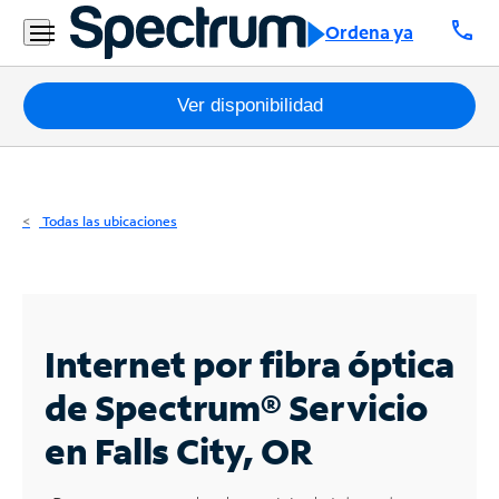
Residencial
call
Ordena ya
Business
Paquetes
Ver disponibilidad
Internet
TV
Todas las ubicaciones
Móvil
Teléfono
Residencial
Internet por fibra óptica
Business
de Spectrum®
Servicio
en Falls City, OR
Contáctanos
Inglés