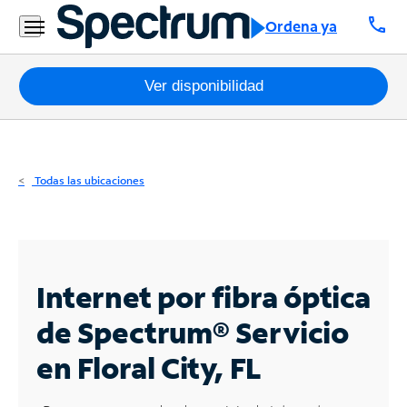
Residencial
call
Ordena ya
Business
Paquetes
Ver disponibilidad
Internet
TV
Todas las ubicaciones
Móvil
Teléfono
Residencial
Internet por fibra óptica
Business
de Spectrum®
Servicio
en Floral City, FL
Contáctanos
Inglés