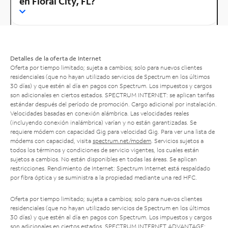
en Floral City, FL?
Detalles de la oferta de Internet
Oferta por tiempo limitado; sujeta a cambios; solo para nuevos clientes
residenciales (que no hayan utilizado servicios de Spectrum en los últimos
30 días) y que estén al día en pagos con Spectrum. Los impuestos y cargos
son adicionales en ciertos estados. SPECTRUM INTERNET: se aplican tarifas
estándar después del período de promoción. Cargo adicional por instalación.
Velocidades basadas en conexión alámbrica. Las velocidades reales
(incluyendo conexión inalámbrica) varían y no están garantizadas. Se
requiere módem con capacidad Gig para velocidad Gig. Para ver una lista de
módems con capacidad, visita
spectrum.net/modem
. Servicios sujetos a
todos los términos y condiciones de servicio vigentes, los cuales están
sujetos a cambios. No están disponibles en todas las áreas. Se aplican
restricciones. Rendimiento de Internet: Spectrum Internet está respaldado
por fibra óptica y se suministra a la propiedad mediante una red HFC.
Oferta por tiempo limitado; sujeta a cambios; solo para nuevos clientes
residenciales (que no hayan utilizado servicios de Spectrum en los últimos
30 días) y que estén al día en pagos con Spectrum. Los impuestos y cargos
son adicionales en ciertos estados. SPECTRUM INTERNET ADVANTAGE: