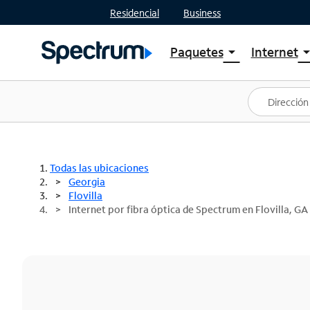
Residencial
Business
Paquetes
Internet
arrow_drop_down
arrow_drop
Ver paquetes
Spectr
Spectrum One
Planes
Mejores ofertas
Spectr
Ofertas en tu área
Intern
Todas las ubicaciones
Georgia
Flovilla
Internet por fibra óptica de Spectrum en Flovilla, GA