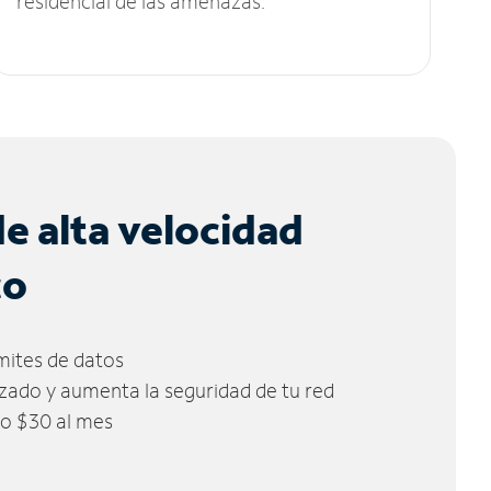
residencial de las amenazas.
de alta velocidad
co
ímites de datos
zado y aumenta la seguridad de tu red
lo $30 al mes