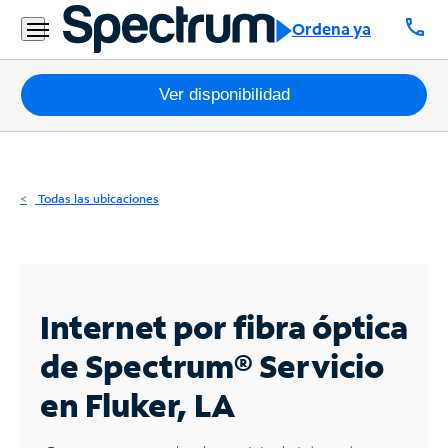
Residencial
call
Ordena ya
Business
Paquetes
Ver disponibilidad
Internet
TV
Todas las ubicaciones
Móvil
Teléfono
Residencial
Internet por fibra óptica
Business
de Spectrum®
Servicio
en Fluker, LA
Contáctanos
Inglés