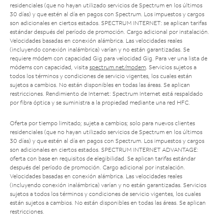
residenciales (que no hayan utilizado servicios de Spectrum en los últimos
30 días) y que estén al día en pagos con Spectrum. Los impuestos y cargos
son adicionales en ciertos estados. SPECTRUM INTERNET: se aplican tarifas
estándar después del período de promoción. Cargo adicional por instalación.
Velocidades basadas en conexión alámbrica. Las velocidades reales
(incluyendo conexión inalámbrica) varían y no están garantizadas. Se
requiere módem con capacidad Gig para velocidad Gig. Para ver una lista de
módems con capacidad, visita
spectrum.net/modem
. Servicios sujetos a
todos los términos y condiciones de servicio vigentes, los cuales están
sujetos a cambios. No están disponibles en todas las áreas. Se aplican
restricciones. Rendimiento de Internet: Spectrum Internet está respaldado
por fibra óptica y se suministra a la propiedad mediante una red HFC.
Oferta por tiempo limitado; sujeta a cambios; solo para nuevos clientes
residenciales (que no hayan utilizado servicios de Spectrum en los últimos
30 días) y que estén al día en pagos con Spectrum. Los impuestos y cargos
son adicionales en ciertos estados. SPECTRUM INTERNET ADVANTAGE:
oferta con base en requisitos de elegibilidad. Se aplican tarifas estándar
después del período de promoción. Cargo adicional por instalación.
Velocidades basadas en conexión alámbrica. Las velocidades reales
(incluyendo conexión inalámbrica) varían y no están garantizadas. Servicios
sujetos a todos los términos y condiciones de servicio vigentes, los cuales
están sujetos a cambios. No están disponibles en todas las áreas. Se aplican
restricciones.