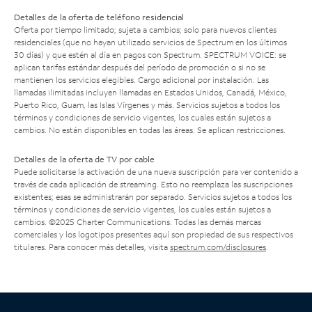
Detalles de la oferta de teléfono residencial
Oferta por tiempo limitado; sujeta a cambios; solo para nuevos clientes
residenciales (que no hayan utilizado servicios de Spectrum en los últimos
30 días) y que estén al día en pagos con Spectrum. SPECTRUM VOICE: se
aplican tarifas estándar después del período de promoción o si no se
mantienen los servicios elegibles. Cargo adicional por instalación. Las
llamadas ilimitadas incluyen llamadas en Estados Unidos, Canadá, México,
Puerto Rico, Guam, las Islas Vírgenes y más. Servicios sujetos a todos los
términos y condiciones de servicio vigentes, los cuales están sujetos a
cambios. No están disponibles en todas las áreas. Se aplican restricciones.
Detalles de la oferta de TV por cable
Puede solicitarse la activación de una nueva suscripción para ver contenido a
través de cada aplicación de streaming. Esto no reemplaza las suscripciones
existentes; esas se administrarán por separado. Servicios sujetos a todos los
términos y condiciones de servicio vigentes, los cuales están sujetos a
cambios. ©2025 Charter Communications. Todas las demás marcas
comerciales y los logotipos presentes aquí son propiedad de sus respectivos
titulares. Para conocer más detalles, visita
spectrum.com/disclosures
.