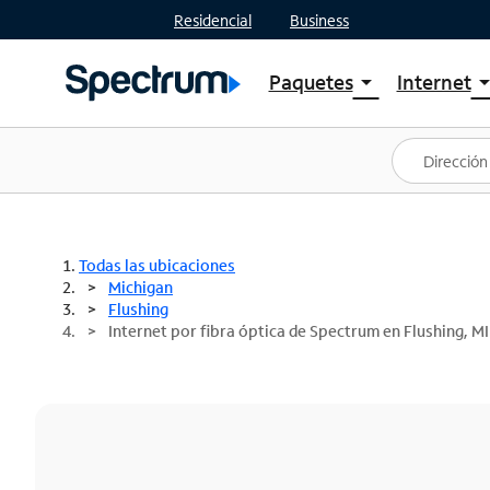
Residencial
Business
Paquetes
Internet
arrow_drop_down
arrow_drop
Ver paquetes
Spectr
Spectrum One
Planes
Mejores ofertas
Spectr
Ofertas en tu área
Intern
Todas las ubicaciones
Michigan
Flushing
Internet por fibra óptica de Spectrum en Flushing, MI