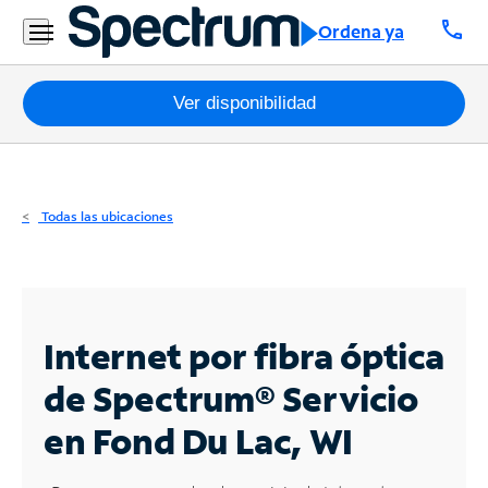
Residencial
call
Ordena ya
Business
Paquetes
Ver disponibilidad
Internet
TV
Todas las ubicaciones
Móvil
Teléfono
Residencial
Internet por fibra óptica
Business
de Spectrum®
Servicio
en Fond Du Lac, WI
Contáctanos
Inglés