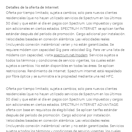
Detalles de la oferta de Internet
Oferta por tiempo limitado; sujeta a cambios; solo para nuevos clientes
residenciales (que no hayan utilizado servicios de Spectrum en los últimos
30 días) y que estén al día en pagos con Spectrum. Los impuestos y cargos
son adicionales en ciertos estados. SPECTRUM INTERNET: se aplican tarifas
estándar después del período de promoción. Cargo adicional por instalación.
Velocidades basadas en conexión alámbrica. Las velocidades reales
(incluyendo conexión inalámbrica) varían y no están garantizadas. Se
requiere módem con capacidad Gig para velocidad Gig. Para ver una lista de
módems con capacidad, visita
spectrum.net/modem
. Servicios sujetos a
todos los términos y condiciones de servicio vigentes, los cuales están
sujetos a cambios. No están disponibles en todas las áreas. Se aplican
restricciones. Rendimiento de Internet: Spectrum Internet está respaldado
por fibra óptica y se suministra a la propiedad mediante una red HFC.
Oferta por tiempo limitado; sujeta a cambios; solo para nuevos clientes
residenciales (que no hayan utilizado servicios de Spectrum en los últimos
30 días) y que estén al día en pagos con Spectrum. Los impuestos y cargos
son adicionales en ciertos estados. SPECTRUM INTERNET ADVANTAGE:
oferta con base en requisitos de elegibilidad. Se aplican tarifas estándar
después del período de promoción. Cargo adicional por instalación.
Velocidades basadas en conexión alámbrica. Las velocidades reales
(incluyendo conexión inalámbrica) varían y no están garantizadas. Servicios
sujetos a todos los términos y condiciones de servicio vigentes, los cuales