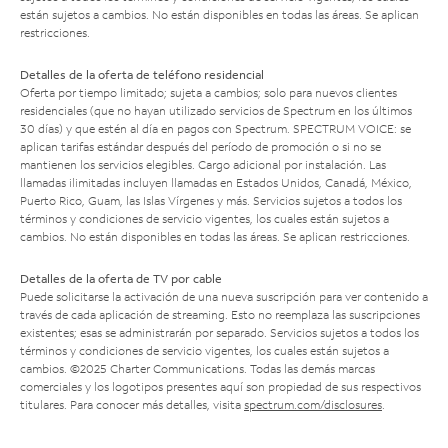
están sujetos a cambios. No están disponibles en todas las áreas. Se aplican
restricciones.
Detalles de la oferta de teléfono residencial
Oferta por tiempo limitado; sujeta a cambios; solo para nuevos clientes
residenciales (que no hayan utilizado servicios de Spectrum en los últimos
30 días) y que estén al día en pagos con Spectrum. SPECTRUM VOICE: se
aplican tarifas estándar después del período de promoción o si no se
mantienen los servicios elegibles. Cargo adicional por instalación. Las
llamadas ilimitadas incluyen llamadas en Estados Unidos, Canadá, México,
Puerto Rico, Guam, las Islas Vírgenes y más. Servicios sujetos a todos los
términos y condiciones de servicio vigentes, los cuales están sujetos a
cambios. No están disponibles en todas las áreas. Se aplican restricciones.
Detalles de la oferta de TV por cable
Puede solicitarse la activación de una nueva suscripción para ver contenido a
través de cada aplicación de streaming. Esto no reemplaza las suscripciones
existentes; esas se administrarán por separado. Servicios sujetos a todos los
términos y condiciones de servicio vigentes, los cuales están sujetos a
cambios. ©2025 Charter Communications. Todas las demás marcas
comerciales y los logotipos presentes aquí son propiedad de sus respectivos
titulares. Para conocer más detalles, visita
spectrum.com/disclosures
.