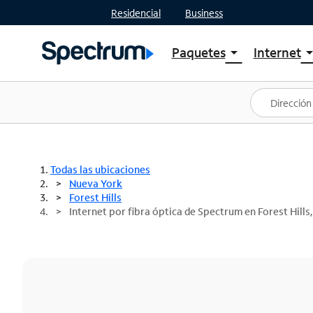
Residencial
Business
Paquetes
Internet
arrow_drop_down
arrow_drop
Ver paquetes
Spectr
Spectrum One
Planes
Mejores ofertas
Spectr
Ofertas en tu área
Intern
Todas las ubicaciones
Nueva York
Forest Hills
Internet por fibra óptica de Spectrum en Forest Hills