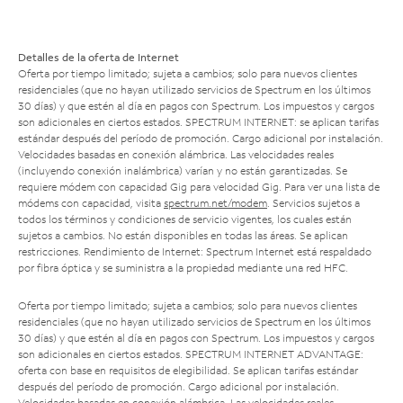
Detalles de la oferta de Internet
Oferta por tiempo limitado; sujeta a cambios; solo para nuevos clientes
residenciales (que no hayan utilizado servicios de Spectrum en los últimos
30 días) y que estén al día en pagos con Spectrum. Los impuestos y cargos
son adicionales en ciertos estados. SPECTRUM INTERNET: se aplican tarifas
estándar después del período de promoción. Cargo adicional por instalación.
Velocidades basadas en conexión alámbrica. Las velocidades reales
(incluyendo conexión inalámbrica) varían y no están garantizadas. Se
requiere módem con capacidad Gig para velocidad Gig. Para ver una lista de
módems con capacidad, visita
spectrum.net/modem
. Servicios sujetos a
todos los términos y condiciones de servicio vigentes, los cuales están
sujetos a cambios. No están disponibles en todas las áreas. Se aplican
restricciones. Rendimiento de Internet: Spectrum Internet está respaldado
por fibra óptica y se suministra a la propiedad mediante una red HFC.
Oferta por tiempo limitado; sujeta a cambios; solo para nuevos clientes
residenciales (que no hayan utilizado servicios de Spectrum en los últimos
30 días) y que estén al día en pagos con Spectrum. Los impuestos y cargos
son adicionales en ciertos estados. SPECTRUM INTERNET ADVANTAGE:
oferta con base en requisitos de elegibilidad. Se aplican tarifas estándar
después del período de promoción. Cargo adicional por instalación.
Velocidades basadas en conexión alámbrica. Las velocidades reales