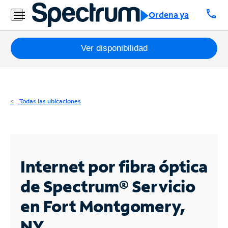
Residencial
call
Ordena ya
Business
Paquetes
Ver disponibilidad
Internet
TV
Todas las ubicaciones
Móvil
Teléfono
Residencial
Internet por fibra óptica
Business
de Spectrum®
Servicio
en Fort Montgomery,
Contáctanos
NY
Inglés