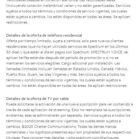
(incluyendo conexión inalámbrica) varían y no están garantizadas. Servicios
sujetos a todos los términos y condiciones de servicio vigentes, los cuales
están sujetos a cambios. No están disponibles en todas las áreas. Se aplican
restricciones.
Detalles de la oferta de teléfono residencial
Oferta por tiempo limitado; sujeta a cambios; solo para nuevos clientes
residenciales (que no hayan utilizado servicios de Spectrum en los últimos
30 días) y que estén al día en pagos con Spectrum. SPECTRUM VOICE: se
aplican tarifas estándar después del período de promoción o si no se
mantienen los servicios elegibles. Cargo adicional por instalación. Las
llamadas ilimitadas incluyen llamadas en Estados Unidos, Canadá, México,
Puerto Rico, Guam, las Islas Vírgenes y más. Servicios sujetos a todos los
términos y condiciones de servicio vigentes, los cuales están sujetos a
cambios. No están disponibles en todas las áreas. Se aplican restricciones.
Detalles de la oferta de TV por cable
Puede solicitarse la activación de una nueva suscripción para ver contenido a
través de cada aplicación de streaming. Esto no reemplaza las suscripciones
existentes; esas se administrarán por separado. Servicios sujetos a todos los
términos y condiciones de servicio vigentes, los cuales están sujetos a
cambios. ©2025 Charter Communications. Todas las demás marcas
comerciales y los logotipos presentes aquí son propiedad de sus respectivos
titulares. Para conocer más detalles, visita
spectrum.com/disclosures
.