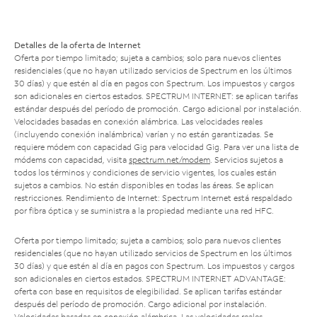
Detalles de la oferta de Internet
Oferta por tiempo limitado; sujeta a cambios; solo para nuevos clientes
residenciales (que no hayan utilizado servicios de Spectrum en los últimos
30 días) y que estén al día en pagos con Spectrum. Los impuestos y cargos
son adicionales en ciertos estados. SPECTRUM INTERNET: se aplican tarifas
estándar después del período de promoción. Cargo adicional por instalación.
Velocidades basadas en conexión alámbrica. Las velocidades reales
(incluyendo conexión inalámbrica) varían y no están garantizadas. Se
requiere módem con capacidad Gig para velocidad Gig. Para ver una lista de
módems con capacidad, visita
spectrum.net/modem
. Servicios sujetos a
todos los términos y condiciones de servicio vigentes, los cuales están
sujetos a cambios. No están disponibles en todas las áreas. Se aplican
restricciones. Rendimiento de Internet: Spectrum Internet está respaldado
por fibra óptica y se suministra a la propiedad mediante una red HFC.
Oferta por tiempo limitado; sujeta a cambios; solo para nuevos clientes
residenciales (que no hayan utilizado servicios de Spectrum en los últimos
30 días) y que estén al día en pagos con Spectrum. Los impuestos y cargos
son adicionales en ciertos estados. SPECTRUM INTERNET ADVANTAGE:
oferta con base en requisitos de elegibilidad. Se aplican tarifas estándar
después del período de promoción. Cargo adicional por instalación.
Velocidades basadas en conexión alámbrica. Las velocidades reales