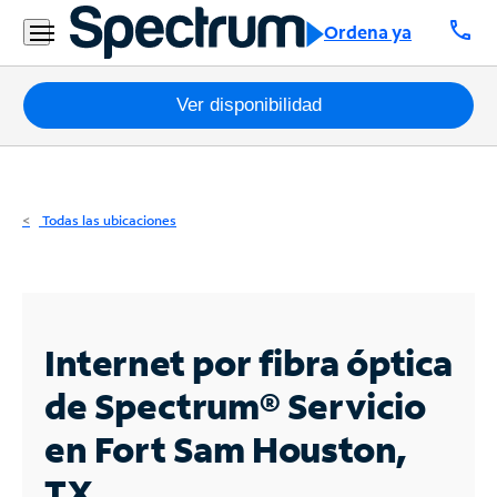
Residencial
call
Ordena ya
Business
Paquetes
Ver disponibilidad
Internet
TV
Todas las ubicaciones
Móvil
Teléfono
Residencial
Internet por fibra óptica
Business
de Spectrum®
Servicio
en Fort Sam Houston,
Contáctanos
TX
Inglés