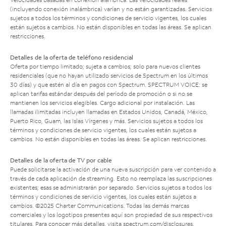
(incluyendo conexión inalámbrica) varían y no están garantizadas. Servicios
sujetos a todos los términos y condiciones de servicio vigentes, los cuales
están sujetos a cambios. No están disponibles en todas las áreas. Se aplican
restricciones.
Detalles de la oferta de teléfono residencial
Oferta por tiempo limitado; sujeta a cambios; solo para nuevos clientes
residenciales (que no hayan utilizado servicios de Spectrum en los últimos
30 días) y que estén al día en pagos con Spectrum. SPECTRUM VOICE: se
aplican tarifas estándar después del período de promoción o si no se
mantienen los servicios elegibles. Cargo adicional por instalación. Las
llamadas ilimitadas incluyen llamadas en Estados Unidos, Canadá, México,
Puerto Rico, Guam, las Islas Vírgenes y más. Servicios sujetos a todos los
términos y condiciones de servicio vigentes, los cuales están sujetos a
cambios. No están disponibles en todas las áreas. Se aplican restricciones.
Detalles de la oferta de TV por cable
Puede solicitarse la activación de una nueva suscripción para ver contenido a
través de cada aplicación de streaming. Esto no reemplaza las suscripciones
existentes; esas se administrarán por separado. Servicios sujetos a todos los
términos y condiciones de servicio vigentes, los cuales están sujetos a
cambios. ©2025 Charter Communications. Todas las demás marcas
comerciales y los logotipos presentes aquí son propiedad de sus respectivos
titulares. Para conocer más detalles, visita
spectrum.com/disclosures
.