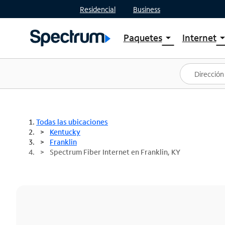
Residencial
Business
Paquetes
Internet
arrow_drop_down
arrow_drop
Ver paquetes
Spectr
Spectrum One
Planes
Mejores ofertas
Spectr
Ofertas en tu área
Intern
Todas las ubicaciones
Kentucky
Franklin
Spectrum Fiber Internet en Franklin, KY