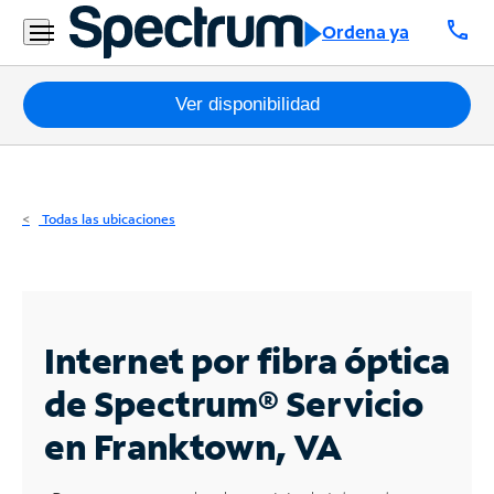
Residencial
call
Ordena ya
Business
Paquetes
Ver disponibilidad
Internet
TV
Todas las ubicaciones
Móvil
Teléfono
Residencial
Internet por fibra óptica
Business
de Spectrum®
Servicio
en Franktown, VA
Contáctanos
Inglés