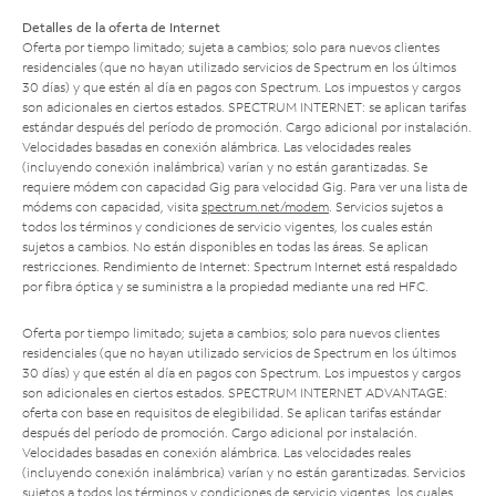
Detalles de la oferta de Internet
Oferta por tiempo limitado; sujeta a cambios; solo para nuevos clientes
residenciales (que no hayan utilizado servicios de Spectrum en los últimos
30 días) y que estén al día en pagos con Spectrum. Los impuestos y cargos
son adicionales en ciertos estados. SPECTRUM INTERNET: se aplican tarifas
estándar después del período de promoción. Cargo adicional por instalación.
Velocidades basadas en conexión alámbrica. Las velocidades reales
(incluyendo conexión inalámbrica) varían y no están garantizadas. Se
requiere módem con capacidad Gig para velocidad Gig. Para ver una lista de
módems con capacidad, visita
spectrum.net/modem
. Servicios sujetos a
todos los términos y condiciones de servicio vigentes, los cuales están
sujetos a cambios. No están disponibles en todas las áreas. Se aplican
restricciones. Rendimiento de Internet: Spectrum Internet está respaldado
por fibra óptica y se suministra a la propiedad mediante una red HFC.
Oferta por tiempo limitado; sujeta a cambios; solo para nuevos clientes
residenciales (que no hayan utilizado servicios de Spectrum en los últimos
30 días) y que estén al día en pagos con Spectrum. Los impuestos y cargos
son adicionales en ciertos estados. SPECTRUM INTERNET ADVANTAGE:
oferta con base en requisitos de elegibilidad. Se aplican tarifas estándar
después del período de promoción. Cargo adicional por instalación.
Velocidades basadas en conexión alámbrica. Las velocidades reales
(incluyendo conexión inalámbrica) varían y no están garantizadas. Servicios
sujetos a todos los términos y condiciones de servicio vigentes, los cuales