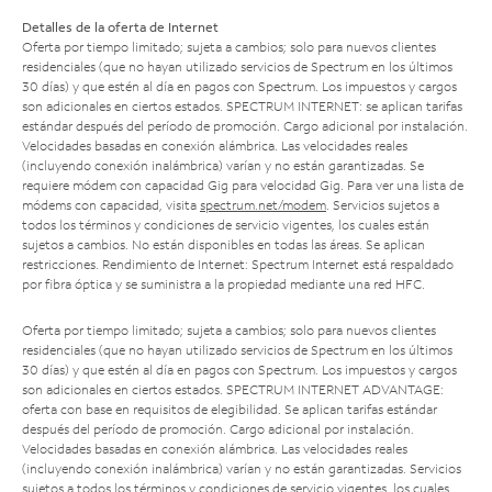
Detalles de la oferta de Internet
Oferta por tiempo limitado; sujeta a cambios; solo para nuevos clientes
residenciales (que no hayan utilizado servicios de Spectrum en los últimos
30 días) y que estén al día en pagos con Spectrum. Los impuestos y cargos
son adicionales en ciertos estados. SPECTRUM INTERNET: se aplican tarifas
estándar después del período de promoción. Cargo adicional por instalación.
Velocidades basadas en conexión alámbrica. Las velocidades reales
(incluyendo conexión inalámbrica) varían y no están garantizadas. Se
requiere módem con capacidad Gig para velocidad Gig. Para ver una lista de
módems con capacidad, visita
spectrum.net/modem
. Servicios sujetos a
todos los términos y condiciones de servicio vigentes, los cuales están
sujetos a cambios. No están disponibles en todas las áreas. Se aplican
restricciones. Rendimiento de Internet: Spectrum Internet está respaldado
por fibra óptica y se suministra a la propiedad mediante una red HFC.
Oferta por tiempo limitado; sujeta a cambios; solo para nuevos clientes
residenciales (que no hayan utilizado servicios de Spectrum en los últimos
30 días) y que estén al día en pagos con Spectrum. Los impuestos y cargos
son adicionales en ciertos estados. SPECTRUM INTERNET ADVANTAGE:
oferta con base en requisitos de elegibilidad. Se aplican tarifas estándar
después del período de promoción. Cargo adicional por instalación.
Velocidades basadas en conexión alámbrica. Las velocidades reales
(incluyendo conexión inalámbrica) varían y no están garantizadas. Servicios
sujetos a todos los términos y condiciones de servicio vigentes, los cuales