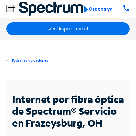
Residencial
call
Ordena ya
Business
Paquetes
Ver disponibilidad
Internet
TV
Todas las ubicaciones
Móvil
Teléfono
Residencial
Internet por fibra óptica
Business
de Spectrum®
Servicio
en Frazeysburg, OH
Contáctanos
Inglés