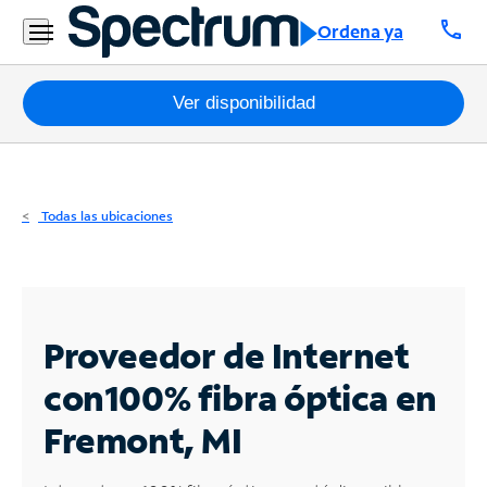
Residencial
call
Ordena ya
Business
Paquetes
Ver disponibilidad
Internet
TV
Todas las ubicaciones
Móvil
Teléfono
Residencial
Proveedor de Internet
Business
con
100% fibra óptica en
Fremont, MI
Contáctanos
Inglés