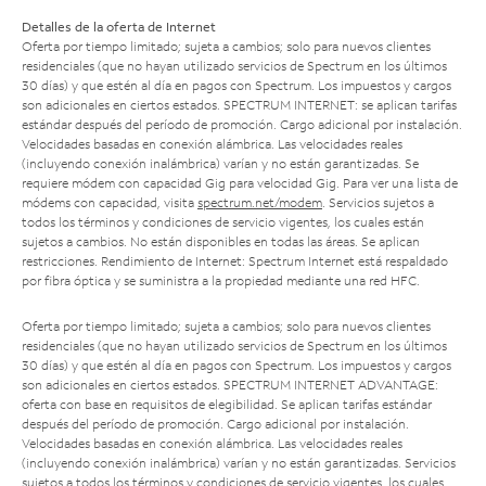
Detalles de la oferta de Internet
Oferta por tiempo limitado; sujeta a cambios; solo para nuevos clientes
residenciales (que no hayan utilizado servicios de Spectrum en los últimos
30 días) y que estén al día en pagos con Spectrum. Los impuestos y cargos
son adicionales en ciertos estados. SPECTRUM INTERNET: se aplican tarifas
estándar después del período de promoción. Cargo adicional por instalación.
Velocidades basadas en conexión alámbrica. Las velocidades reales
(incluyendo conexión inalámbrica) varían y no están garantizadas. Se
requiere módem con capacidad Gig para velocidad Gig. Para ver una lista de
módems con capacidad, visita
spectrum.net/modem
. Servicios sujetos a
todos los términos y condiciones de servicio vigentes, los cuales están
sujetos a cambios. No están disponibles en todas las áreas. Se aplican
restricciones. Rendimiento de Internet: Spectrum Internet está respaldado
por fibra óptica y se suministra a la propiedad mediante una red HFC.
Oferta por tiempo limitado; sujeta a cambios; solo para nuevos clientes
residenciales (que no hayan utilizado servicios de Spectrum en los últimos
30 días) y que estén al día en pagos con Spectrum. Los impuestos y cargos
son adicionales en ciertos estados. SPECTRUM INTERNET ADVANTAGE:
oferta con base en requisitos de elegibilidad. Se aplican tarifas estándar
después del período de promoción. Cargo adicional por instalación.
Velocidades basadas en conexión alámbrica. Las velocidades reales
(incluyendo conexión inalámbrica) varían y no están garantizadas. Servicios
sujetos a todos los términos y condiciones de servicio vigentes, los cuales