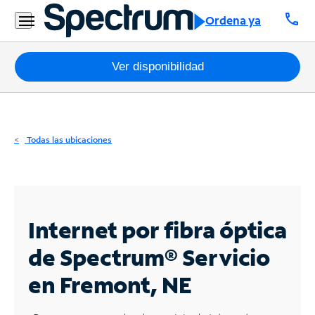
Residencial
call
Ordena ya
Business
Paquetes
Ver disponibilidad
Internet
TV
Todas las ubicaciones
Móvil
Teléfono
Residencial
Internet por fibra óptica
Business
de Spectrum®
Servicio
en Fremont, NE
Contáctanos
Inglés