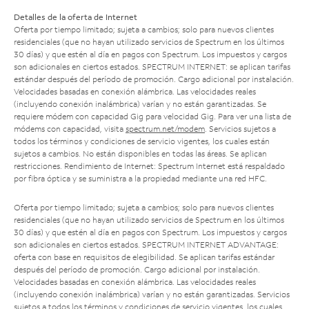
Detalles de la oferta de Internet
Oferta por tiempo limitado; sujeta a cambios; solo para nuevos clientes
residenciales (que no hayan utilizado servicios de Spectrum en los últimos
30 días) y que estén al día en pagos con Spectrum. Los impuestos y cargos
son adicionales en ciertos estados. SPECTRUM INTERNET: se aplican tarifas
estándar después del período de promoción. Cargo adicional por instalación.
Velocidades basadas en conexión alámbrica. Las velocidades reales
(incluyendo conexión inalámbrica) varían y no están garantizadas. Se
requiere módem con capacidad Gig para velocidad Gig. Para ver una lista de
módems con capacidad, visita
spectrum.net/modem
. Servicios sujetos a
todos los términos y condiciones de servicio vigentes, los cuales están
sujetos a cambios. No están disponibles en todas las áreas. Se aplican
restricciones. Rendimiento de Internet: Spectrum Internet está respaldado
por fibra óptica y se suministra a la propiedad mediante una red HFC.
Oferta por tiempo limitado; sujeta a cambios; solo para nuevos clientes
residenciales (que no hayan utilizado servicios de Spectrum en los últimos
30 días) y que estén al día en pagos con Spectrum. Los impuestos y cargos
son adicionales en ciertos estados. SPECTRUM INTERNET ADVANTAGE:
oferta con base en requisitos de elegibilidad. Se aplican tarifas estándar
después del período de promoción. Cargo adicional por instalación.
Velocidades basadas en conexión alámbrica. Las velocidades reales
(incluyendo conexión inalámbrica) varían y no están garantizadas. Servicios
sujetos a todos los términos y condiciones de servicio vigentes, los cuales