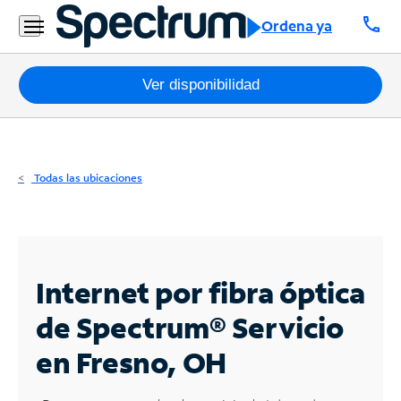
Residencial
call
Ordena ya
Business
Paquetes
Ver disponibilidad
Internet
TV
Todas las ubicaciones
Móvil
Teléfono
Residencial
Internet por fibra óptica
Business
de Spectrum®
Servicio
en Fresno, OH
Contáctanos
Inglés