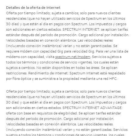
Detalles de la oferta de Internet
Oferta por tiempo limitado; sujeta a cambios; solo para nuevos clientes
residenciales (que no hayan utilizado servicios de Spectrum en los últimos
30 días) y que estén al día en pagos con Spectrum. Los impuestos y cargos
son adicionales en ciertos estados. SPECTRUM INTERNET: se aplican tarifas
estándar después del período de promoción. Cargo adicional por instalación.
Velocidades basadas en conexión alámbrica. Las velocidades reales
(incluyendo conexión inalámbrica) varían y no están garantizadas. Se
requiere módem con capacidad Gig para velocidad Gig. Para ver una lista de
módems con capacidad, visita
spectrum.net/modem
. Servicios sujetos a
todos los términos y condiciones de servicio vigentes, los cuales están
sujetos a cambios. No están disponibles en todas las áreas. Se aplican
restricciones. Rendimiento de Internet: Spectrum Internet está respaldado
por fibra óptica y se suministra a la propiedad mediante una red HFC.
Oferta por tiempo limitado; sujeta a cambios; solo para nuevos clientes
residenciales (que no hayan utilizado servicios de Spectrum en los últimos
30 días) y que estén al día en pagos con Spectrum. Los impuestos y cargos
son adicionales en ciertos estados. SPECTRUM INTERNET ADVANTAGE:
oferta con base en requisitos de elegibilidad. Se aplican tarifas estándar
después del período de promoción. Cargo adicional por instalación.
Velocidades basadas en conexión alámbrica. Las velocidades reales
(incluyendo conexión inalámbrica) varían y no están garantizadas. Servicios
sujetos a todos los términos y condiciones de servicio vigentes, los cuales