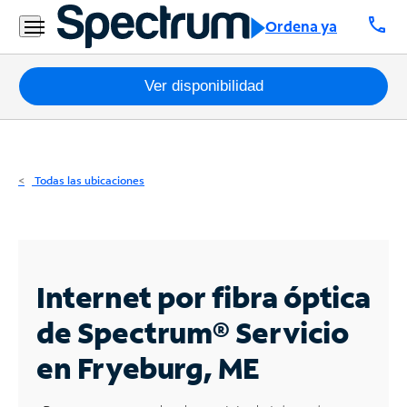
Residencial
call
Ordena ya
Business
Paquetes
Ver disponibilidad
Internet
TV
Todas las ubicaciones
Móvil
Teléfono
Residencial
Internet por fibra óptica
Business
de Spectrum®
Servicio
en Fryeburg, ME
Contáctanos
Inglés