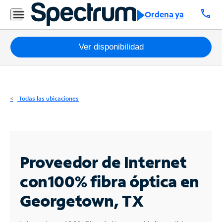
Residencial
call
Ordena ya
Business
Paquetes
Ver disponibilidad
Internet
TV
Todas las ubicaciones
Móvil
Teléfono
Residencial
Proveedor de Internet
Business
con
100% fibra óptica en
Georgetown, TX
Contáctanos
Inglés