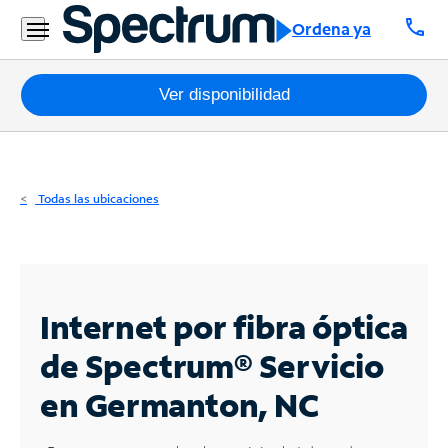
Residencial
call
Ordena ya
Business
Paquetes
Ver disponibilidad
Internet
TV
Todas las ubicaciones
Móvil
Teléfono
Residencial
Internet por fibra óptica
Business
de Spectrum®
Servicio
en Germanton, NC
Contáctanos
Inglés