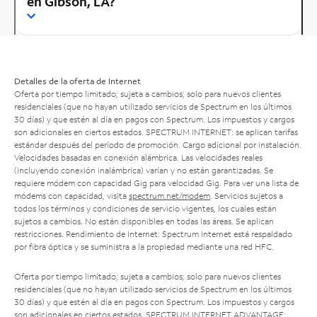
en Gibson, LA?
Detalles de la oferta de Internet
Oferta por tiempo limitado; sujeta a cambios; solo para nuevos clientes
residenciales (que no hayan utilizado servicios de Spectrum en los últimos
30 días) y que estén al día en pagos con Spectrum. Los impuestos y cargos
son adicionales en ciertos estados. SPECTRUM INTERNET: se aplican tarifas
estándar después del período de promoción. Cargo adicional por instalación.
Velocidades basadas en conexión alámbrica. Las velocidades reales
(incluyendo conexión inalámbrica) varían y no están garantizadas. Se
requiere módem con capacidad Gig para velocidad Gig. Para ver una lista de
módems con capacidad, visita
spectrum.net/modem
. Servicios sujetos a
todos los términos y condiciones de servicio vigentes, los cuales están
sujetos a cambios. No están disponibles en todas las áreas. Se aplican
restricciones. Rendimiento de Internet: Spectrum Internet está respaldado
por fibra óptica y se suministra a la propiedad mediante una red HFC.
Oferta por tiempo limitado; sujeta a cambios; solo para nuevos clientes
residenciales (que no hayan utilizado servicios de Spectrum en los últimos
30 días) y que estén al día en pagos con Spectrum. Los impuestos y cargos
son adicionales en ciertos estados. SPECTRUM INTERNET ADVANTAGE: