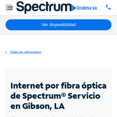
Residencial
call
Ordena ya
Business
Paquetes
Ver disponibilidad
Internet
TV
Todas las ubicaciones
Móvil
Teléfono
Residencial
Internet por fibra óptica
Business
de Spectrum®
Servicio
en Gibson, LA
Contáctanos
Inglés