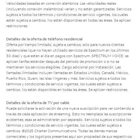
Velocidades basadas en conexión alámbrica. Las velocidades reales
(incluyendo conexión inalámbrica) varían y no están garantizadas. Servicios
sujetos a todos los términos y condiciones de servicio vigentes, los cuales
están sujetos a cambios. No están disponibles en todas las áreas. Se aplican
restricciones.
Detalles de la oferta de teléfono residencial
Oferta por tiempo limitado; sujeta a cambios; solo para nuevos clientes
residenciales (que no hayan utilizado servicios de Spectrum en los últimos
30 días) y que estén al día en pagos con Spectrum. SPECTRUM VOICE: se
aplican tarifas estándar después del período de promoción o si no se
mantienen los servicios elegibles. Cargo adicional por instalación. Las
llamadas ilimitadas incluyen llamadas en Estados Unidos, Canadá, México,
Puerto Rico, Guam, las Islas Vírgenes y más. Servicios sujetos a todos los
términos y condiciones de servicio vigentes, los cuales están sujetos a
cambios. No están disponibles en todas las áreas. Se aplican restricciones.
Detalles de la oferta de TV por cable
Puede solicitarse la activación de una nueva suscripción para ver contenido a
través de cada aplicación de streaming. Esto no reemplaza las suscripciones
existentes; esas se administrarán por separado. Servicios sujetos a todos los
términos y condiciones de servicio vigentes, los cuales están sujetos a
cambios. ©2025 Charter Communications. Todas las demás marcas
comerciales y los logotipos presentes aquí son propiedad de sus respectivos