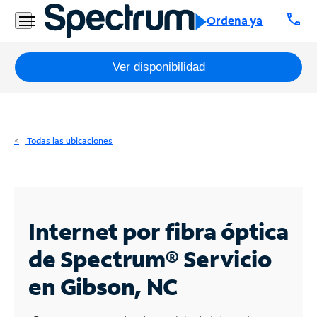
Residencial
call
Ordena ya
Business
Paquetes
Ver disponibilidad
Internet
TV
Todas las ubicaciones
Móvil
Teléfono
Residencial
Internet por fibra óptica
Business
de Spectrum®
Servicio
en Gibson, NC
Contáctanos
Inglés