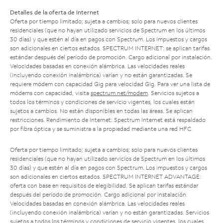
Detalles de la oferta de Internet
Oferta por tiempo limitado; sujeta a cambios; solo para nuevos clientes
residenciales (que no hayan utilizado servicios de Spectrum en los últimos
30 días) y que estén al día en pagos con Spectrum. Los impuestos y cargos
son adicionales en ciertos estados. SPECTRUM INTERNET: se aplican tarifas
estándar después del período de promoción. Cargo adicional por instalación.
Velocidades basadas en conexión alámbrica. Las velocidades reales
(incluyendo conexión inalámbrica) varían y no están garantizadas. Se
requiere módem con capacidad Gig para velocidad Gig. Para ver una lista de
módems con capacidad, visita
spectrum.net/modem
. Servicios sujetos a
todos los términos y condiciones de servicio vigentes, los cuales están
sujetos a cambios. No están disponibles en todas las áreas. Se aplican
restricciones. Rendimiento de Internet: Spectrum Internet está respaldado
por fibra óptica y se suministra a la propiedad mediante una red HFC.
Oferta por tiempo limitado; sujeta a cambios; solo para nuevos clientes
residenciales (que no hayan utilizado servicios de Spectrum en los últimos
30 días) y que estén al día en pagos con Spectrum. Los impuestos y cargos
son adicionales en ciertos estados. SPECTRUM INTERNET ADVANTAGE:
oferta con base en requisitos de elegibilidad. Se aplican tarifas estándar
después del período de promoción. Cargo adicional por instalación.
Velocidades basadas en conexión alámbrica. Las velocidades reales
(incluyendo conexión inalámbrica) varían y no están garantizadas. Servicios
sujetos a todos los términos y condiciones de servicio vigentes, los cuales