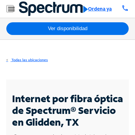
Residencial
call
Ordena ya
Business
Paquetes
Ver disponibilidad
Internet
TV
Todas las ubicaciones
Móvil
Teléfono
Residencial
Internet por fibra óptica
Business
de Spectrum®
Servicio
en Glidden, TX
Contáctanos
Inglés