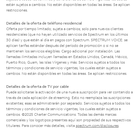
están sujetos a cambios. No están disponibles en todas las áreas. Se aplican
restricciones.
Detalles de la oferta de teléfono residencial
Oferta por tiempo limitado; sujeta a cambios; solo para nuevos clientes
residenciales (que no hayan utilizado servicios de Spectrum en los últimos
30 días) y que estén al día en pagos con Spectrum. SPECTRUM VOICE: se
aplican tarifas estándar después del período de promoción o si no se
mantienen los servicios elegibles. Cargo adicional por instalación. Las
llamadas ilimitadas incluyen llamadas en Estados Unidos, Canadá, México,
Puerto Rico, Guam, las Islas Vírgenes y más. Servicios sujetos a todos los
términos y condiciones de servicio vigentes, los cuales están sujetos a
cambios. No están disponibles en todas las áreas. Se aplican restricciones.
Detalles de la oferta de TV por cable
Puede solicitarse la activación de una nueva suscripción para ver contenido a
través de cada aplicación de streaming. Esto no reemplaza las suscripciones
existentes; esas se administrarán por separado. Servicios sujetos a todos los
términos y condiciones de servicio vigentes, los cuales están sujetos a
cambios. ©2025 Charter Communications. Todas las demás marcas
comerciales y los logotipos presentes aquí son propiedad de sus respectivos
titulares. Para conocer más detalles, visita
spectrum.com/disclosures
.