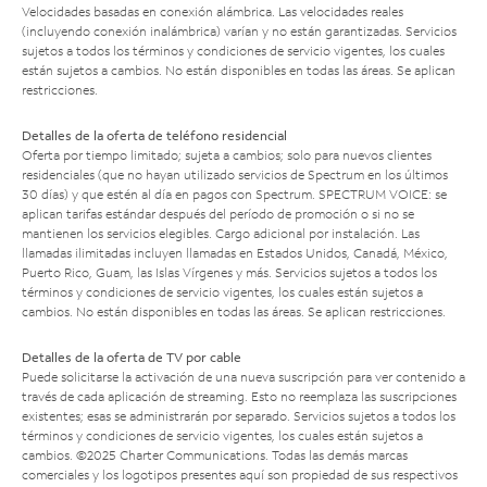
Velocidades basadas en conexión alámbrica. Las velocidades reales
(incluyendo conexión inalámbrica) varían y no están garantizadas. Servicios
sujetos a todos los términos y condiciones de servicio vigentes, los cuales
están sujetos a cambios. No están disponibles en todas las áreas. Se aplican
restricciones.
Detalles de la oferta de teléfono residencial
Oferta por tiempo limitado; sujeta a cambios; solo para nuevos clientes
residenciales (que no hayan utilizado servicios de Spectrum en los últimos
30 días) y que estén al día en pagos con Spectrum. SPECTRUM VOICE: se
aplican tarifas estándar después del período de promoción o si no se
mantienen los servicios elegibles. Cargo adicional por instalación. Las
llamadas ilimitadas incluyen llamadas en Estados Unidos, Canadá, México,
Puerto Rico, Guam, las Islas Vírgenes y más. Servicios sujetos a todos los
términos y condiciones de servicio vigentes, los cuales están sujetos a
cambios. No están disponibles en todas las áreas. Se aplican restricciones.
Detalles de la oferta de TV por cable
Puede solicitarse la activación de una nueva suscripción para ver contenido a
través de cada aplicación de streaming. Esto no reemplaza las suscripciones
existentes; esas se administrarán por separado. Servicios sujetos a todos los
términos y condiciones de servicio vigentes, los cuales están sujetos a
cambios. ©2025 Charter Communications. Todas las demás marcas
comerciales y los logotipos presentes aquí son propiedad de sus respectivos