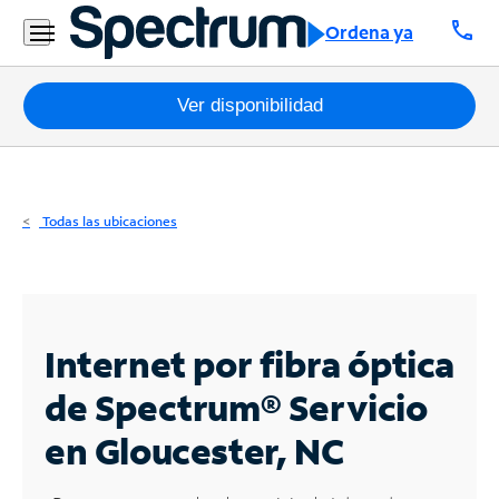
Residencial
call
Ordena ya
Business
Paquetes
Ver disponibilidad
Internet
TV
Todas las ubicaciones
Móvil
Teléfono
Residencial
Internet por fibra óptica
Business
de Spectrum®
Servicio
en Gloucester, NC
Contáctanos
Inglés