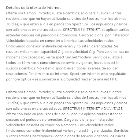
Detalles de la oferta de Internet
Oferta por tiempo limitado; sujeta a cambios; solo para nuevos clientes
residenciales (que no hayan utilizado servicios de Spectrum en los últimos
30 días) y que estén al día en pagos con Spectrum. Los impuestos y cargos
son adicionales en ciertos estados. SPECTRUM INTERNET: se aplican tarifas
estándar después del período de promoción. Cargo adicional por instalación.
Velocidades basadas en conexión alámbrica. Las velocidades reales
(incluyendo conexión inalámbrica) varían y no están garantizadas. Se
requiere módem con capacidad Gig para velocidad Gig. Para ver una lista de
módems con capacidad, visita
spectrum.net/modem
. Servicios sujetos a
todos los términos y condiciones de servicio vigentes, los cuales están
sujetos a cambios. No están disponibles en todas las áreas. Se aplican
restricciones. Rendimiento de Internet: Spectrum Internet está respaldado
por fibra óptica y se suministra a la propiedad mediante una red HFC.
Oferta por tiempo limitado; sujeta a cambios; solo para nuevos clientes
residenciales (que no hayan utilizado servicios de Spectrum en los últimos
30 días) y que estén al día en pagos con Spectrum. Los impuestos y cargos
son adicionales en ciertos estados. SPECTRUM INTERNET ADVANTAGE:
oferta con base en requisitos de elegibilidad. Se aplican tarifas estándar
después del período de promoción. Cargo adicional por instalación.
Velocidades basadas en conexión alámbrica. Las velocidades reales
(incluyendo conexión inalámbrica) varían y no están garantizadas. Servicios
sujetos a todos los términos y condiciones de servicio vigentes, los cuales