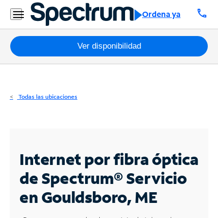
Residencial
call
Ordena ya
Business
Paquetes
Ver disponibilidad
Internet
TV
Todas las ubicaciones
Móvil
Teléfono
Residencial
Internet por fibra óptica
Business
de Spectrum®
Servicio
en Gouldsboro, ME
Contáctanos
Inglés