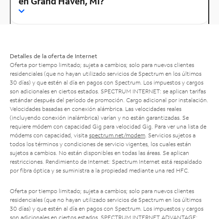
en Grand Haven, MI?
Detalles de la oferta de Internet
Oferta por tiempo limitado; sujeta a cambios; solo para nuevos clientes
residenciales (que no hayan utilizado servicios de Spectrum en los últimos
30 días) y que estén al día en pagos con Spectrum. Los impuestos y cargos
son adicionales en ciertos estados. SPECTRUM INTERNET: se aplican tarifas
estándar después del período de promoción. Cargo adicional por instalación.
Velocidades basadas en conexión alámbrica. Las velocidades reales
(incluyendo conexión inalámbrica) varían y no están garantizadas. Se
requiere módem con capacidad Gig para velocidad Gig. Para ver una lista de
módems con capacidad, visita
spectrum.net/modem
. Servicios sujetos a
todos los términos y condiciones de servicio vigentes, los cuales están
sujetos a cambios. No están disponibles en todas las áreas. Se aplican
restricciones. Rendimiento de Internet: Spectrum Internet está respaldado
por fibra óptica y se suministra a la propiedad mediante una red HFC.
Oferta por tiempo limitado; sujeta a cambios; solo para nuevos clientes
residenciales (que no hayan utilizado servicios de Spectrum en los últimos
30 días) y que estén al día en pagos con Spectrum. Los impuestos y cargos
son adicionales en ciertos estados. SPECTRUM INTERNET ADVANTAGE: