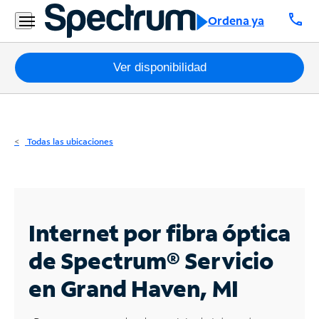
Residencial
call
Ordena ya
Business
Paquetes
Ver disponibilidad
Internet
TV
Todas las ubicaciones
Móvil
Teléfono
Residencial
Internet por fibra óptica
Business
de Spectrum®
Servicio
en Grand Haven, MI
Contáctanos
Inglés