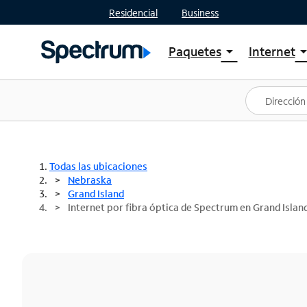
Residencial
Business
Paquetes
Internet
arrow_drop_down
arrow_drop
Ver paquetes
Spectr
Spectrum One
Planes
Mejores ofertas
Spectr
Ofertas en tu área
Intern
Todas las ubicaciones
Nebraska
Grand Island
Internet por fibra óptica de Spectrum en Grand Islan