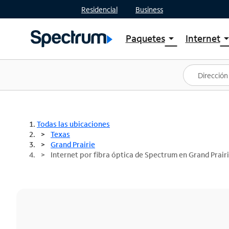
Residencial
Business
Paquetes
Internet
arrow_drop_down
arrow_drop
Ver paquetes
Spectr
Spectrum One
Planes
Mejores ofertas
Spectr
Ofertas en tu área
Intern
Todas las ubicaciones
Texas
Grand Prairie
Internet por fibra óptica de Spectrum en Grand Prair