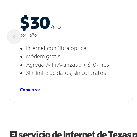
$30
/m
o
por 1 año
Internet con fibra óptica
Módem gratis
Agrega WiFi Avanzado + $10/mes
Sin límite de datos, sin contratos
Comenzar
El servicio de Internet de Texas