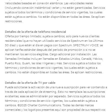
Velocidades basadas en conexión alámbrica. Las velocidades reales
(incluyendo conexión inalámbrica) varían y no están garantizadas. Servicios
sujetos a todos los términos y condiciones de servicio vigentes, los cuales
están sujetos a cambios. No están disponibles en todas las áreas. Se aplican
restricciones.
Detalles de la oferta de teléfono residencial
Oferta por tiempo limitado; sujeta a cambios; solo para nuevos clientes
residenciales (que no hayan utilizado servicios de Spectrum en los últimos
30 días) y que estén al día en pagos con Spectrum. SPECTRUM VOICE: se
aplican tarifas estándar después del período de promoción o si no se
mantienen los servicios elegibles. Cargo adicional por instalación. Las
llamadas ilimitadas incluyen llamadas en Estados Unidos, Canadá, México,
Puerto Rico, Guam, las Islas Vírgenes y más. Servicios sujetos a todos los
términos y condiciones de servicio vigentes, los cuales están sujetos a
cambios. No están disponibles en todas las áreas. Se aplican restricciones.
Detalles de la oferta de TV por cable
Puede solicitarse la activación de una nueva suscripción para ver contenido a
través de cada aplicación de streaming. Esto no reemplaza las suscripciones
existentes; esas se administrarán por separado. Servicios sujetos a todos los
términos y condiciones de servicio vigentes, los cuales están sujetos a
cambios. ©2025 Charter Communications. Todas las demás marcas
comerciales y los logotipos presentes aquí son propiedad de sus respectivos