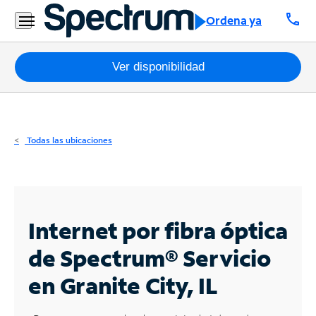
Residencial
call
Ordena ya
Business
Paquetes
Ver disponibilidad
Internet
TV
Todas las ubicaciones
Móvil
Teléfono
Residencial
Internet por fibra óptica
Business
de Spectrum®
Servicio
en Granite City, IL
Contáctanos
Inglés