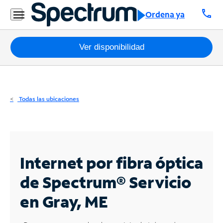
Residencial
call
Ordena ya
Business
Paquetes
Ver disponibilidad
Internet
TV
Todas las ubicaciones
Móvil
Teléfono
Residencial
Internet por fibra óptica
Business
de Spectrum®
Servicio
en Gray, ME
Contáctanos
Inglés