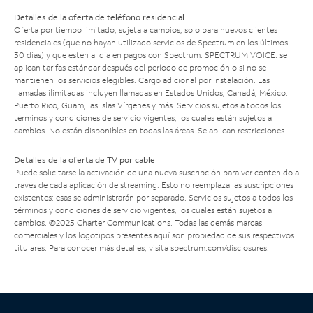
Detalles de la oferta de teléfono residencial
Oferta por tiempo limitado; sujeta a cambios; solo para nuevos clientes
residenciales (que no hayan utilizado servicios de Spectrum en los últimos
30 días) y que estén al día en pagos con Spectrum. SPECTRUM VOICE: se
aplican tarifas estándar después del período de promoción o si no se
mantienen los servicios elegibles. Cargo adicional por instalación. Las
llamadas ilimitadas incluyen llamadas en Estados Unidos, Canadá, México,
Puerto Rico, Guam, las Islas Vírgenes y más. Servicios sujetos a todos los
términos y condiciones de servicio vigentes, los cuales están sujetos a
cambios. No están disponibles en todas las áreas. Se aplican restricciones.
Detalles de la oferta de TV por cable
Puede solicitarse la activación de una nueva suscripción para ver contenido a
través de cada aplicación de streaming. Esto no reemplaza las suscripciones
existentes; esas se administrarán por separado. Servicios sujetos a todos los
términos y condiciones de servicio vigentes, los cuales están sujetos a
cambios. ©2025 Charter Communications. Todas las demás marcas
comerciales y los logotipos presentes aquí son propiedad de sus respectivos
titulares. Para conocer más detalles, visita
spectrum.com/disclosures
.