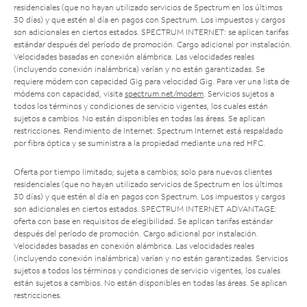
residenciales (que no hayan utilizado servicios de Spectrum en los últimos
30 días) y que estén al día en pagos con Spectrum. Los impuestos y cargos
son adicionales en ciertos estados. SPECTRUM INTERNET: se aplican tarifas
estándar después del período de promoción. Cargo adicional por instalación.
Velocidades basadas en conexión alámbrica. Las velocidades reales
(incluyendo conexión inalámbrica) varían y no están garantizadas. Se
requiere módem con capacidad Gig para velocidad Gig. Para ver una lista de
módems con capacidad, visita
spectrum.net/modem
. Servicios sujetos a
todos los términos y condiciones de servicio vigentes, los cuales están
sujetos a cambios. No están disponibles en todas las áreas. Se aplican
restricciones. Rendimiento de Internet: Spectrum Internet está respaldado
por fibra óptica y se suministra a la propiedad mediante una red HFC.
Oferta por tiempo limitado; sujeta a cambios; solo para nuevos clientes
residenciales (que no hayan utilizado servicios de Spectrum en los últimos
30 días) y que estén al día en pagos con Spectrum. Los impuestos y cargos
son adicionales en ciertos estados. SPECTRUM INTERNET ADVANTAGE:
oferta con base en requisitos de elegibilidad. Se aplican tarifas estándar
después del período de promoción. Cargo adicional por instalación.
Velocidades basadas en conexión alámbrica. Las velocidades reales
(incluyendo conexión inalámbrica) varían y no están garantizadas. Servicios
sujetos a todos los términos y condiciones de servicio vigentes, los cuales
están sujetos a cambios. No están disponibles en todas las áreas. Se aplican
restricciones.