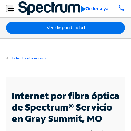
Residencial
call
Ordena ya
Business
Paquetes
Ver disponibilidad
Internet
TV
Todas las ubicaciones
Móvil
Teléfono
Residencial
Internet por fibra óptica
Business
de Spectrum®
Servicio
en Gray Summit, MO
Contáctanos
Inglés