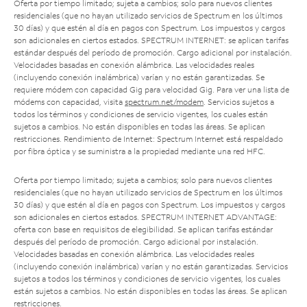
Oferta por tiempo limitado; sujeta a cambios; solo para nuevos clientes
residenciales (que no hayan utilizado servicios de Spectrum en los últimos
30 días) y que estén al día en pagos con Spectrum. Los impuestos y cargos
son adicionales en ciertos estados. SPECTRUM INTERNET: se aplican tarifas
estándar después del período de promoción. Cargo adicional por instalación.
Velocidades basadas en conexión alámbrica. Las velocidades reales
(incluyendo conexión inalámbrica) varían y no están garantizadas. Se
requiere módem con capacidad Gig para velocidad Gig. Para ver una lista de
módems con capacidad, visita
spectrum.net/modem
. Servicios sujetos a
todos los términos y condiciones de servicio vigentes, los cuales están
sujetos a cambios. No están disponibles en todas las áreas. Se aplican
restricciones. Rendimiento de Internet: Spectrum Internet está respaldado
por fibra óptica y se suministra a la propiedad mediante una red HFC.
Oferta por tiempo limitado; sujeta a cambios; solo para nuevos clientes
residenciales (que no hayan utilizado servicios de Spectrum en los últimos
30 días) y que estén al día en pagos con Spectrum. Los impuestos y cargos
son adicionales en ciertos estados. SPECTRUM INTERNET ADVANTAGE:
oferta con base en requisitos de elegibilidad. Se aplican tarifas estándar
después del período de promoción. Cargo adicional por instalación.
Velocidades basadas en conexión alámbrica. Las velocidades reales
(incluyendo conexión inalámbrica) varían y no están garantizadas. Servicios
sujetos a todos los términos y condiciones de servicio vigentes, los cuales
están sujetos a cambios. No están disponibles en todas las áreas. Se aplican
restricciones.