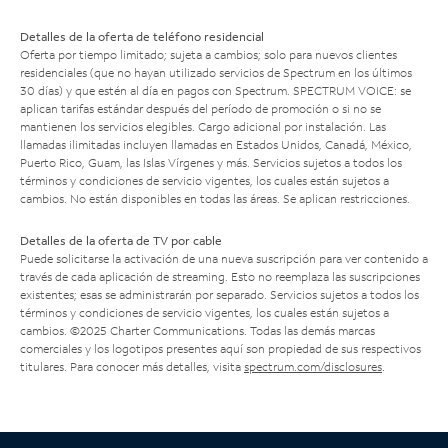
Detalles de la oferta de teléfono residencial
Oferta por tiempo limitado; sujeta a cambios; solo para nuevos clientes
residenciales (que no hayan utilizado servicios de Spectrum en los últimos
30 días) y que estén al día en pagos con Spectrum. SPECTRUM VOICE: se
aplican tarifas estándar después del período de promoción o si no se
mantienen los servicios elegibles. Cargo adicional por instalación. Las
llamadas ilimitadas incluyen llamadas en Estados Unidos, Canadá, México,
Puerto Rico, Guam, las Islas Vírgenes y más. Servicios sujetos a todos los
términos y condiciones de servicio vigentes, los cuales están sujetos a
cambios. No están disponibles en todas las áreas. Se aplican restricciones.
Detalles de la oferta de TV por cable
Puede solicitarse la activación de una nueva suscripción para ver contenido a
través de cada aplicación de streaming. Esto no reemplaza las suscripciones
existentes; esas se administrarán por separado. Servicios sujetos a todos los
términos y condiciones de servicio vigentes, los cuales están sujetos a
cambios. ©2025 Charter Communications. Todas las demás marcas
comerciales y los logotipos presentes aquí son propiedad de sus respectivos
titulares. Para conocer más detalles, visita
spectrum.com/disclosures
.