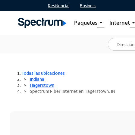
Residencial
Business
Paquetes
Internet
arrow_drop_down
arrow_drop
Ver paquetes
Spectr
Spectrum One
Planes
Mejores ofertas
Spectr
Ofertas en tu área
Intern
Todas las ubicaciones
Indiana
Hagerstown
Spectrum Fiber Internet en Hagerstown, IN