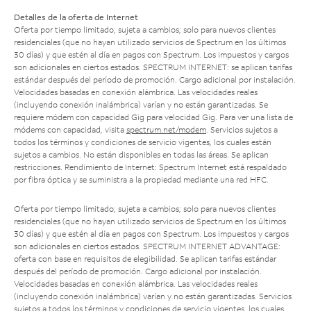
Detalles de la oferta de Internet
Oferta por tiempo limitado; sujeta a cambios; solo para nuevos clientes
residenciales (que no hayan utilizado servicios de Spectrum en los últimos
30 días) y que estén al día en pagos con Spectrum. Los impuestos y cargos
son adicionales en ciertos estados. SPECTRUM INTERNET: se aplican tarifas
estándar después del período de promoción. Cargo adicional por instalación.
Velocidades basadas en conexión alámbrica. Las velocidades reales
(incluyendo conexión inalámbrica) varían y no están garantizadas. Se
requiere módem con capacidad Gig para velocidad Gig. Para ver una lista de
módems con capacidad, visita
spectrum.net/modem
. Servicios sujetos a
todos los términos y condiciones de servicio vigentes, los cuales están
sujetos a cambios. No están disponibles en todas las áreas. Se aplican
restricciones. Rendimiento de Internet: Spectrum Internet está respaldado
por fibra óptica y se suministra a la propiedad mediante una red HFC.
Oferta por tiempo limitado; sujeta a cambios; solo para nuevos clientes
residenciales (que no hayan utilizado servicios de Spectrum en los últimos
30 días) y que estén al día en pagos con Spectrum. Los impuestos y cargos
son adicionales en ciertos estados. SPECTRUM INTERNET ADVANTAGE:
oferta con base en requisitos de elegibilidad. Se aplican tarifas estándar
después del período de promoción. Cargo adicional por instalación.
Velocidades basadas en conexión alámbrica. Las velocidades reales
(incluyendo conexión inalámbrica) varían y no están garantizadas. Servicios
sujetos a todos los términos y condiciones de servicio vigentes, los cuales