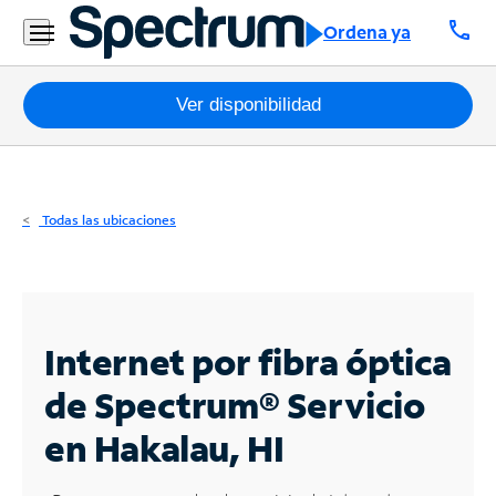
Residencial
call
Ordena ya
Business
Paquetes
Ver disponibilidad
Internet
TV
Todas las ubicaciones
Móvil
Teléfono
Residencial
Internet por fibra óptica
Business
de Spectrum®
Servicio
en Hakalau, HI
Contáctanos
Inglés