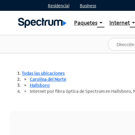
Residencial
Business
Paquetes
Internet
arrow_drop_down
arrow_drop
Ver paquetes
Spectr
Spectrum One
Planes
Mejores ofertas
Spectr
Ofertas en tu área
Intern
Todas las ubicaciones
Carolina del Norte
Hallsboro
Internet por fibra óptica de Spectrum en Hallsboro, 