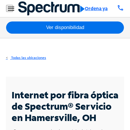
Residencial
call
Ordena ya
Business
Paquetes
Ver disponibilidad
Internet
TV
Todas las ubicaciones
Móvil
Teléfono
Residencial
Internet por fibra óptica
Business
de Spectrum®
Servicio
en Hamersville, OH
Contáctanos
Inglés