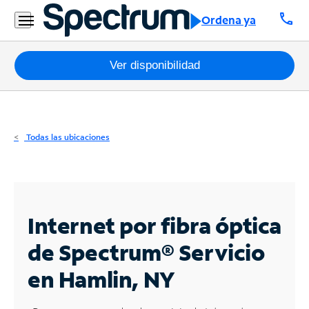
Residencial
call
Ordena ya
Business
Paquetes
Ver disponibilidad
Internet
TV
Todas las ubicaciones
Móvil
Teléfono
Residencial
Internet por fibra óptica
Business
de Spectrum®
Servicio
en Hamlin, NY
Contáctanos
Inglés