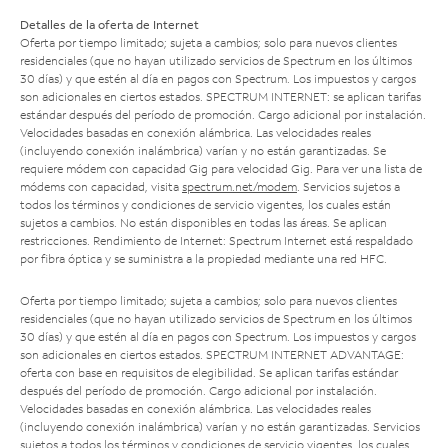
Detalles de la oferta de Internet
Oferta por tiempo limitado; sujeta a cambios; solo para nuevos clientes
residenciales (que no hayan utilizado servicios de Spectrum en los últimos
30 días) y que estén al día en pagos con Spectrum. Los impuestos y cargos
son adicionales en ciertos estados. SPECTRUM INTERNET: se aplican tarifas
estándar después del período de promoción. Cargo adicional por instalación.
Velocidades basadas en conexión alámbrica. Las velocidades reales
(incluyendo conexión inalámbrica) varían y no están garantizadas. Se
requiere módem con capacidad Gig para velocidad Gig. Para ver una lista de
módems con capacidad, visita
spectrum.net/modem
. Servicios sujetos a
todos los términos y condiciones de servicio vigentes, los cuales están
sujetos a cambios. No están disponibles en todas las áreas. Se aplican
restricciones. Rendimiento de Internet: Spectrum Internet está respaldado
por fibra óptica y se suministra a la propiedad mediante una red HFC.
Oferta por tiempo limitado; sujeta a cambios; solo para nuevos clientes
residenciales (que no hayan utilizado servicios de Spectrum en los últimos
30 días) y que estén al día en pagos con Spectrum. Los impuestos y cargos
son adicionales en ciertos estados. SPECTRUM INTERNET ADVANTAGE:
oferta con base en requisitos de elegibilidad. Se aplican tarifas estándar
después del período de promoción. Cargo adicional por instalación.
Velocidades basadas en conexión alámbrica. Las velocidades reales
(incluyendo conexión inalámbrica) varían y no están garantizadas. Servicios
sujetos a todos los términos y condiciones de servicio vigentes, los cuales