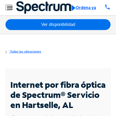
Residencial
call
Ordena ya
Business
Paquetes
Ver disponibilidad
Internet
TV
Todas las ubicaciones
Móvil
Teléfono
Residencial
Internet por fibra óptica
Business
de Spectrum®
Servicio
en Hartselle, AL
Contáctanos
Inglés