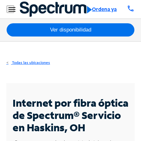
Residencial
call
Ordena ya
Business
Paquetes
Ver disponibilidad
Internet
TV
Todas las ubicaciones
Móvil
Teléfono
Residencial
Internet por fibra óptica
Business
de Spectrum®
Servicio
en Haskins, OH
Contáctanos
Inglés