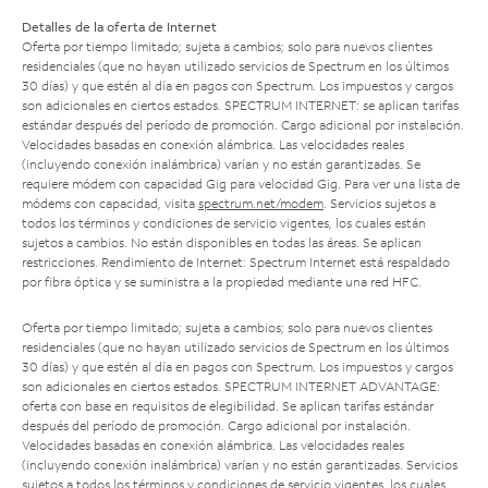
Detalles de la oferta de Internet
Oferta por tiempo limitado; sujeta a cambios; solo para nuevos clientes
residenciales (que no hayan utilizado servicios de Spectrum en los últimos
30 días) y que estén al día en pagos con Spectrum. Los impuestos y cargos
son adicionales en ciertos estados. SPECTRUM INTERNET: se aplican tarifas
estándar después del período de promoción. Cargo adicional por instalación.
Velocidades basadas en conexión alámbrica. Las velocidades reales
(incluyendo conexión inalámbrica) varían y no están garantizadas. Se
requiere módem con capacidad Gig para velocidad Gig. Para ver una lista de
módems con capacidad, visita
spectrum.net/modem
. Servicios sujetos a
todos los términos y condiciones de servicio vigentes, los cuales están
sujetos a cambios. No están disponibles en todas las áreas. Se aplican
restricciones. Rendimiento de Internet: Spectrum Internet está respaldado
por fibra óptica y se suministra a la propiedad mediante una red HFC.
Oferta por tiempo limitado; sujeta a cambios; solo para nuevos clientes
residenciales (que no hayan utilizado servicios de Spectrum en los últimos
30 días) y que estén al día en pagos con Spectrum. Los impuestos y cargos
son adicionales en ciertos estados. SPECTRUM INTERNET ADVANTAGE:
oferta con base en requisitos de elegibilidad. Se aplican tarifas estándar
después del período de promoción. Cargo adicional por instalación.
Velocidades basadas en conexión alámbrica. Las velocidades reales
(incluyendo conexión inalámbrica) varían y no están garantizadas. Servicios
sujetos a todos los términos y condiciones de servicio vigentes, los cuales