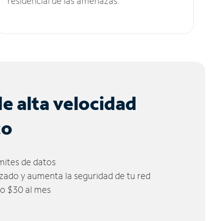
residencial de las amenazas.
de alta velocidad
co
ímites de datos
zado y aumenta la seguridad de tu red
lo $30 al mes