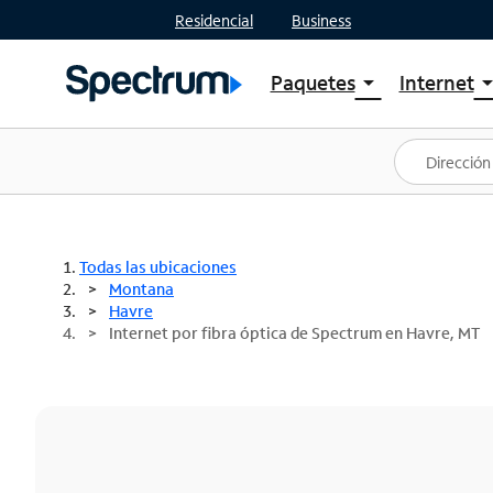
Residencial
Business
Paquetes
Internet
arrow_drop_down
arrow_drop
Ver paquetes
Spectr
Spectrum One
Planes
Mejores ofertas
Spectr
Ofertas en tu área
Intern
Todas las ubicaciones
Montana
Havre
Internet por fibra óptica de Spectrum en Havre, MT