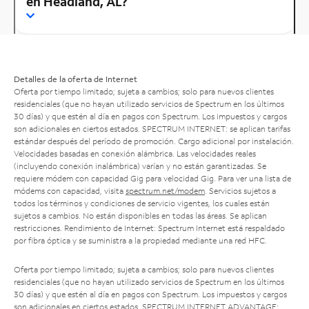
en Headland, AL?
Detalles de la oferta de Internet
Oferta por tiempo limitado; sujeta a cambios; solo para nuevos clientes
residenciales (que no hayan utilizado servicios de Spectrum en los últimos
30 días) y que estén al día en pagos con Spectrum. Los impuestos y cargos
son adicionales en ciertos estados. SPECTRUM INTERNET: se aplican tarifas
estándar después del período de promoción. Cargo adicional por instalación.
Velocidades basadas en conexión alámbrica. Las velocidades reales
(incluyendo conexión inalámbrica) varían y no están garantizadas. Se
requiere módem con capacidad Gig para velocidad Gig. Para ver una lista de
módems con capacidad, visita
spectrum.net/modem
. Servicios sujetos a
todos los términos y condiciones de servicio vigentes, los cuales están
sujetos a cambios. No están disponibles en todas las áreas. Se aplican
restricciones. Rendimiento de Internet: Spectrum Internet está respaldado
por fibra óptica y se suministra a la propiedad mediante una red HFC.
Oferta por tiempo limitado; sujeta a cambios; solo para nuevos clientes
residenciales (que no hayan utilizado servicios de Spectrum en los últimos
30 días) y que estén al día en pagos con Spectrum. Los impuestos y cargos
son adicionales en ciertos estados. SPECTRUM INTERNET ADVANTAGE: