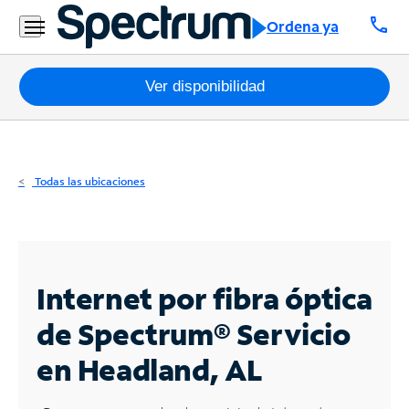
Residencial
call
Ordena ya
Business
Paquetes
Ver disponibilidad
Internet
TV
Todas las ubicaciones
Móvil
Teléfono
Residencial
Internet por fibra óptica
Business
de Spectrum®
Servicio
en Headland, AL
Contáctanos
Inglés