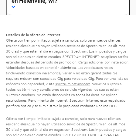
en Helenville, WI?
Detalles de la oferta de Internet
Oferta por tiempo limitado; sujeta a cambios; solo para nuevos clientes
residenciales (que no hayan utilizado servicios de Spectrum en los últimos
30 días) y que estén al día en pagos con Spectrum. Los impuestos y cargos
son adicionales en ciertos estados. SPECTRUM INTERNET: se aplican tarifas
estándar después del período de promoción. Cargo adicional por instalación.
Velocidades basadas en conexión alámbrica. Las velocidades reales
(incluyendo conexión inalámbrica) varían y no están garantizadas. Se
requiere módem con capacidad Gig para velocidad Gig. Para ver una lista de
módems con capacidad, visita
spectrum.net/modem
. Servicios sujetos a
todos los términos y condiciones de servicio vigentes, los cuales están
sujetos a cambios. No están disponibles en todas las áreas. Se aplican
restricciones. Rendimiento de Internet: Spectrum Internet está respaldado
por fibra óptica y se suministra a la propiedad mediante una red HFC.
Oferta por tiempo limitado; sujeta a cambios; solo para nuevos clientes
residenciales (que no hayan utilizado servicios de Spectrum en los últimos
30 días) y que estén al día en pagos con Spectrum. Los impuestos y cargos
son adicionales en ciertos estados. SPECTRUM INTERNET ADVANTAGE: