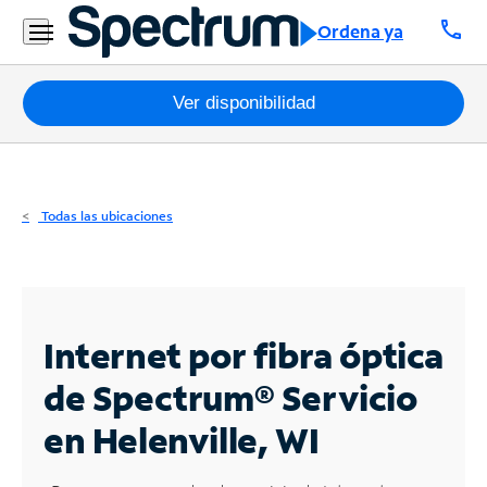
Residencial
call
Ordena ya
Business
Paquetes
Ver disponibilidad
Internet
TV
Todas las ubicaciones
Móvil
Teléfono
Residencial
Internet por fibra óptica
Business
de Spectrum®
Servicio
en Helenville, WI
Contáctanos
Inglés