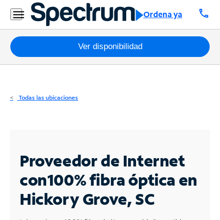
Residencial
call
Ordena ya
Business
Paquetes
Ver disponibilidad
Internet
TV
Todas las ubicaciones
Móvil
Teléfono
Residencial
Proveedor de Internet
Business
con
100% fibra óptica en
Hickory Grove, SC
Contáctanos
Inglés