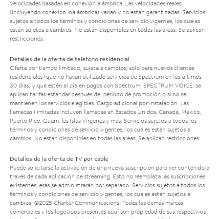
Velocidades basadas en conexión alámbrica. Las velocidades reales
(incluyendo conexión inalámbrica) varían y no están garantizadas. Servicios
sujetos a todos los términos y condiciones de servicio vigentes, los cuales
están sujetos a cambios. No están disponibles en todas las áreas. Se aplican
restricciones.
Detalles de la oferta de teléfono residencial
Oferta por tiempo limitado; sujeta a cambios; solo para nuevos clientes
residenciales (que no hayan utilizado servicios de Spectrum en los últimos
30 días) y que estén al día en pagos con Spectrum. SPECTRUM VOICE: se
aplican tarifas estándar después del período de promoción o si no se
mantienen los servicios elegibles. Cargo adicional por instalación. Las
llamadas ilimitadas incluyen llamadas en Estados Unidos, Canadá, México,
Puerto Rico, Guam, las Islas Vírgenes y más. Servicios sujetos a todos los
términos y condiciones de servicio vigentes, los cuales están sujetos a
cambios. No están disponibles en todas las áreas. Se aplican restricciones.
Detalles de la oferta de TV por cable
Puede solicitarse la activación de una nueva suscripción para ver contenido a
través de cada aplicación de streaming. Esto no reemplaza las suscripciones
existentes; esas se administrarán por separado. Servicios sujetos a todos los
términos y condiciones de servicio vigentes, los cuales están sujetos a
cambios. ©2025 Charter Communications. Todas las demás marcas
comerciales y los logotipos presentes aquí son propiedad de sus respectivos