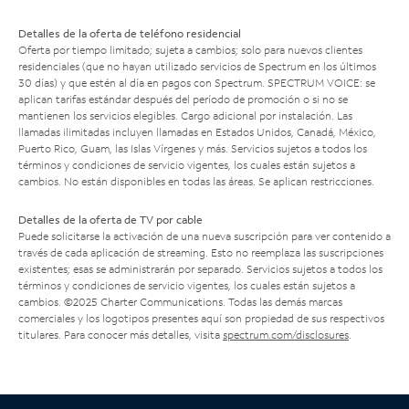
Detalles de la oferta de teléfono residencial
Oferta por tiempo limitado; sujeta a cambios; solo para nuevos clientes
residenciales (que no hayan utilizado servicios de Spectrum en los últimos
30 días) y que estén al día en pagos con Spectrum. SPECTRUM VOICE: se
aplican tarifas estándar después del período de promoción o si no se
mantienen los servicios elegibles. Cargo adicional por instalación. Las
llamadas ilimitadas incluyen llamadas en Estados Unidos, Canadá, México,
Puerto Rico, Guam, las Islas Vírgenes y más. Servicios sujetos a todos los
términos y condiciones de servicio vigentes, los cuales están sujetos a
cambios. No están disponibles en todas las áreas. Se aplican restricciones.
Detalles de la oferta de TV por cable
Puede solicitarse la activación de una nueva suscripción para ver contenido a
través de cada aplicación de streaming. Esto no reemplaza las suscripciones
existentes; esas se administrarán por separado. Servicios sujetos a todos los
términos y condiciones de servicio vigentes, los cuales están sujetos a
cambios. ©2025 Charter Communications. Todas las demás marcas
comerciales y los logotipos presentes aquí son propiedad de sus respectivos
titulares. Para conocer más detalles, visita
spectrum.com/disclosures
.