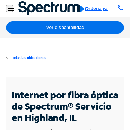
Residencial
call
Ordena ya
Business
Paquetes
Ver disponibilidad
Internet
TV
Todas las ubicaciones
Móvil
Teléfono
Residencial
Internet por fibra óptica
Business
de Spectrum®
Servicio
en Highland, IL
Contáctanos
Inglés