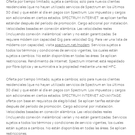
Oferta por tiempo limitado; sujeta a cambios; solo para nuevos clientes
residenciales (que no hayan utilizado servicios de Spectrum en los últimos
30 días) y que estén al día en pagos con Spectrum. Los impuestos y cargos
son adicionales en ciertos estados. SPECTRUM INTERNET: se aplican tarifas
estándar después del período de promoción. Cargo adicional por instalación.
Velocidades basadas en conexión alámbrica. Las velocidades reales
(incluyendo conexión inalámbrica) varían y no están garantizadas. Se
requiere módem con capacidad Gig para velocidad Gig. Para ver una lista de
módems con capacidad, visita
spectrum.net/modem
. Servicios sujetos a
todos los términos y condiciones de servicio vigentes, los cuales están
sujetos a cambios. No están disponibles en todas las áreas. Se aplican
restricciones. Rendimiento de Internet: Spectrum Internet está respaldado
por fibra óptica y se suministra a la propiedad mediante una red HFC.
Oferta por tiempo limitado; sujeta a cambios; solo para nuevos clientes
residenciales (que no hayan utilizado servicios de Spectrum en los últimos
30 días) y que estén al día en pagos con Spectrum. Los impuestos y cargos
son adicionales en ciertos estados. SPECTRUM INTERNET ADVANTAGE:
oferta con base en requisitos de elegibilidad. Se aplican tarifas estándar
después del período de promoción. Cargo adicional por instalación.
Velocidades basadas en conexión alámbrica. Las velocidades reales
(incluyendo conexión inalámbrica) varían y no están garantizadas. Servicios
sujetos a todos los términos y condiciones de servicio vigentes, los cuales
están sujetos a cambios. No están disponibles en todas las áreas. Se aplican
restricciones.